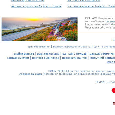
вантажі Україна — Іспанія
вантажі Іспанія — Україна
вантажні перевезення Україна — Іспанія
вантажні перевезення Іспанія — Украї
DELLA™
Розрахунок 
автомобільних
переве
Наша
мапа автомобіл
Черкаська обл. — Іспан
г
|
|
Ціна перевезення
Вартість перевезення Україна
Ціни на міжнаро
|
|
|
знайти вантаж
вантажі Україна
вантажі з Польщі
вантажі з Німечч
|
|
|
вантажі з Литви
вантажі з Фінляндії
перевезти вантаж
попутний вантаж
курс 
©1995–2026 DELLA. Все содержание данного сайта, 
Усі права захищені.
Копіювання та розміщення в інших засобах інформації та
ДЕЛЛА® —
ВА
0.19(aws4)
070826-02:51:20
м