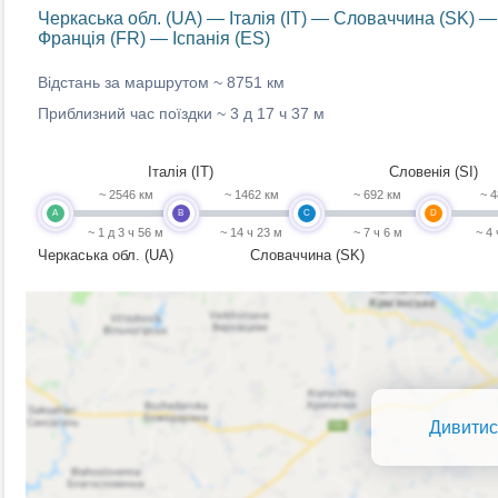
Черкаська обл. (UA) — Італія (IT) — Словаччина (SK) 
Франція (FR) — Іспанія (ES)
Відстань за маршрутом ~
8751 км
Приблизний час поїздки ~
3 д 17 ч 37 м
Італія (IT)
Словенія (SI)
~ 2546 км
~ 1462 км
~ 692 км
~ 4
A
B
C
D
~ 1 д 3 ч 56 м
~ 14 ч 23 м
~ 7 ч 6 м
~ 4
Черкаська обл. (UA)
Словаччина (SK)
Дивитис