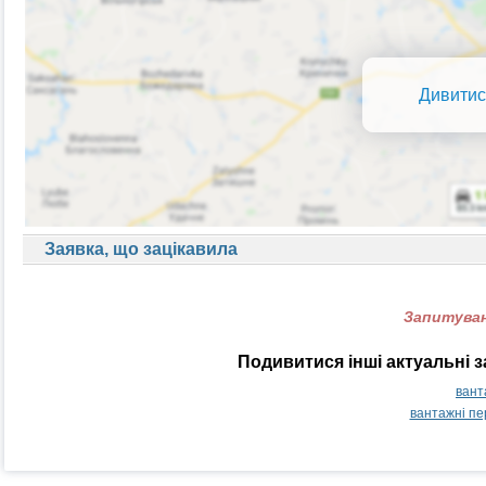
Дивитис
Заявка, що зацікавила
Запитуван
Подивитися інші актуальні 
вант
вантажні п