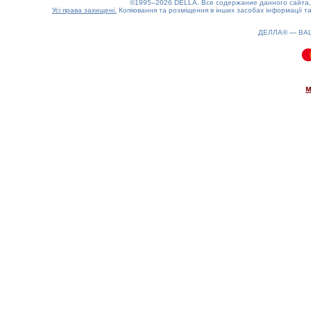
©1995–2026 DELLA. Все содержание данного сайта, 
Усі права захищені.
Копіювання та розміщення в інших засобах інформації та
ДЕЛЛА® —
ВА
0.08(aws3)
080826-02:02:19
м