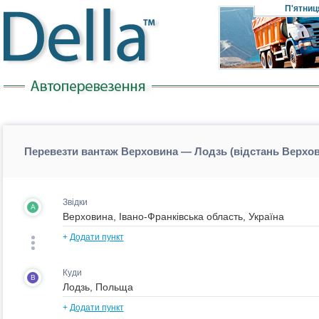
П'ятниц
Перевезти вантаж Верховина — Лодзь (відстань Верхо
Звідки
A
+
Додати пункт
Куди
B
+
Додати пункт