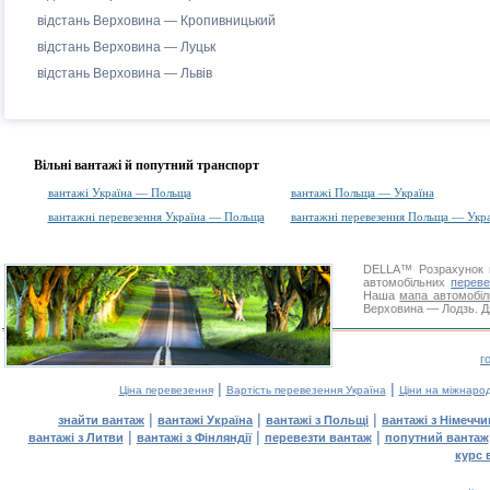
відстань Верховина — Кропивницький
відстань Верховина — Луцьк
відстань Верховина — Львів
Вільні вантажі й попутний транспорт
вантажі Україна — Польща
вантажі Польща — Україна
вантажні перевезення Україна — Польща
вантажні перевезення Польща — Укра
DELLA™
Розрахунок 
автомобільних
переве
Наша
мапа автомобіл
Верховина — Лодзь. Дя
г
|
|
Ціна перевезення
Вартість перевезення Україна
Ціни на міжнаро
|
|
|
знайти вантаж
вантажі Україна
вантажі з Польщі
вантажі з Німечч
|
|
|
вантажі з Литви
вантажі з Фінляндії
перевезти вантаж
попутний вантаж
курс 