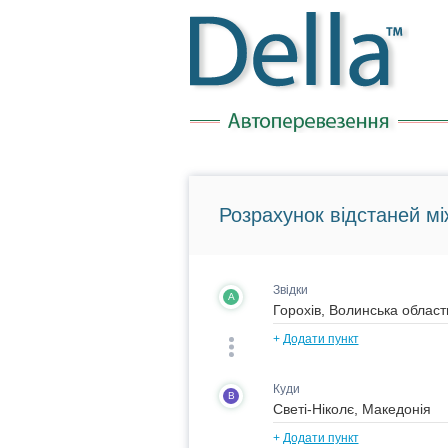
Розрахунок відстаней мі
Звідки
A
+
Додати пункт
Куди
B
+
Додати пункт