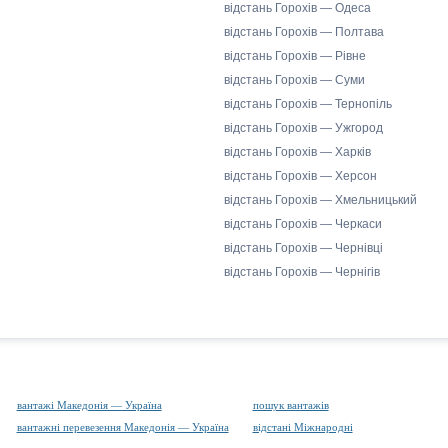
відстань Горохів — Одеса
відстань Горохів — Полтава
відстань Горохів — Рівне
відстань Горохів — Суми
відстань Горохів — Тернопіль
відстань Горохів — Ужгород
відстань Горохів — Харків
відстань Горохів — Херсон
відстань Горохів — Хмельницький
відстань Горохів — Черкаси
відстань Горохів — Чернівці
відстань Горохів — Чернігів
вантажі Македонія — Україна
пошук вантажів
вантажні перевезення Македонія — Україна
відстані Міжнародні