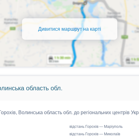
Дивитися маршрут на карті
Волинська область обл.
 Горохів, Волинська область обл. до регіональних центрів Укр
відстань Горохів — Маріуполь
відстань Горохів — Миколаїв