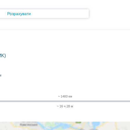
Розрахувати
MK)
м
~ 1483 км
~ 16 ч 28 м