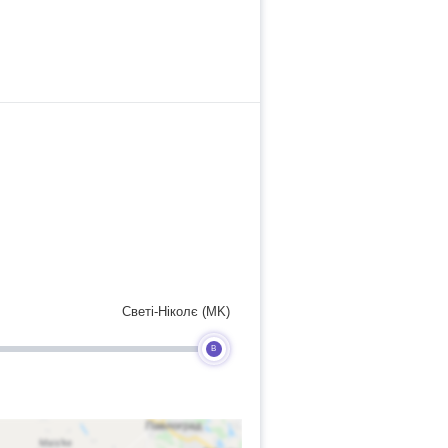
Светі-Ніколє (MK)
B