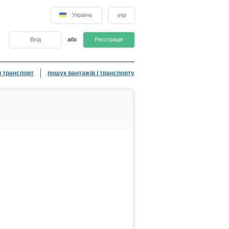
Україна
укр
Вхід
або
Реєстрація
 транспорт
пошук вантажів і транспорту