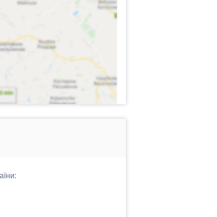
аїни: