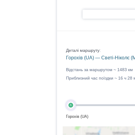
Деталі маршруту:
Горохів (UA) — Светі-Ніколє (
Відстань за маршрутом ~
1483 км
Приблизний час поїздки ~
16 ч 28 
A
Горохів (UA)