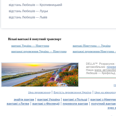
відстань Любешів — Кропивницький
відстань Любешів — Луцьк
відстань Любешів — Львів
Вільні вантажі й попутний транспорт
вантажі Україна — Німеччина
вантажі Німеччина — Україна
вантажні перевезення Україна — Німеччина
вантажні перевезення Німеччина 
DELLA™
Розрахунок 
автомобільних
переве
Наша
мапа автомобіл
Любешів — Крефельд. Д
г
|
|
Ціна перевезення
Вартість перевезення Україна
Ціни на міжнаро
|
|
|
знайти вантаж
вантажі Україна
вантажі з Польщі
вантажі з Німечч
|
|
|
вантажі з Литви
вантажі з Фінляндії
перевезти вантаж
попутний вантаж
курс 