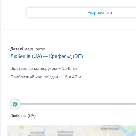
Розрахувати
Деталі маршруту:
Любешів (UA) — Крефельд (DE)
Відстань за маршрутом ~
1545 км
Приблизний час поїздки ~
16 ч 47 м
A
Любешів (UA)