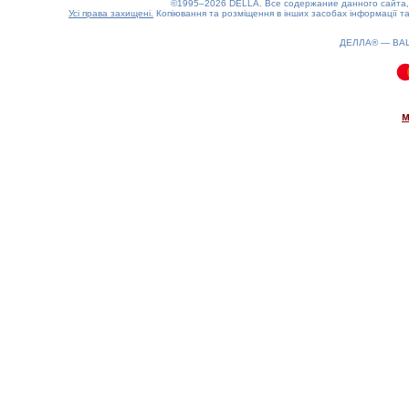
©1995–2026 DELLA. Все содержание данного сайта, 
Усі права захищені.
Копіювання та розміщення в інших засобах інформації та
ДЕЛЛА® —
ВА
0.1(aws2)
070826-22:35:35
м