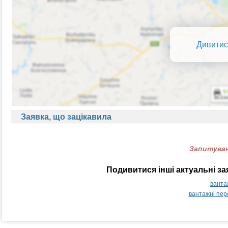
Дивитис
Заявка, що зацікавила
Запитуван
Подивитися інші актуальні з
ванта
вантажні пер