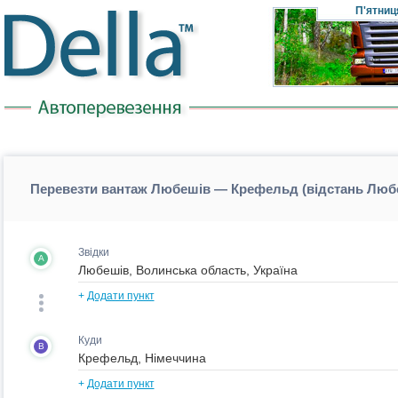
П'ятниц
Перевезти вантаж Любешів — Крефельд (відстань Лю
Звідки
A
+
Додати пункт
Куди
B
+
Додати пункт