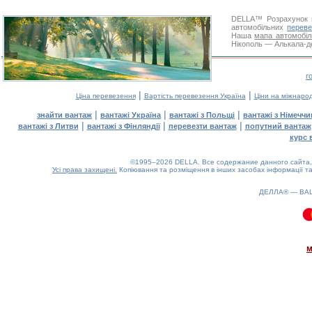
DELLA™
Розрахунок 
автомобільних
переве
Наша
мапа автомобіл
Нікополь — Алькала-де
г
|
|
Ціна перевезення
Вартість перевезення Україна
Ціни на міжнаро
|
|
|
знайти вантаж
вантажі Україна
вантажі з Польщі
вантажі з Німечч
|
|
|
вантажі з Литви
вантажі з Фінляндії
перевезти вантаж
попутний вантаж
курс 
©1995–2026 DELLA. Все содержание данного сайта, 
Усі права захищені.
Копіювання та розміщення в інших засобах інформації та
ДЕЛЛА® —
ВА
0.09(aws4)
080826-15:03:54
м