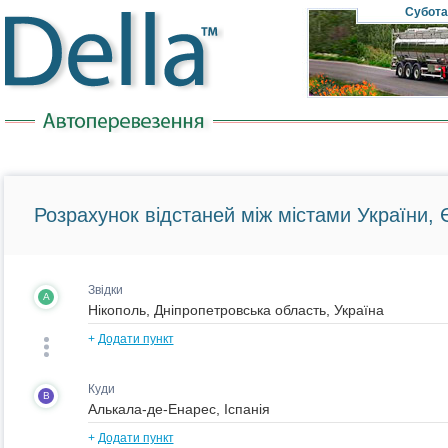
Субота
Розрахунок відстаней між містами України, Є
Звідки
A
+
Додати пункт
Куди
B
+
Додати пункт