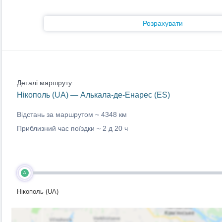
Розрахувати
Деталі маршруту:
Нікополь (UA) — Алькала-де-Енарес (ES)
Відстань за маршрутом ~
4348 км
Приблизний час поїздки ~
2 д 20 ч
A
Нікополь (UA)