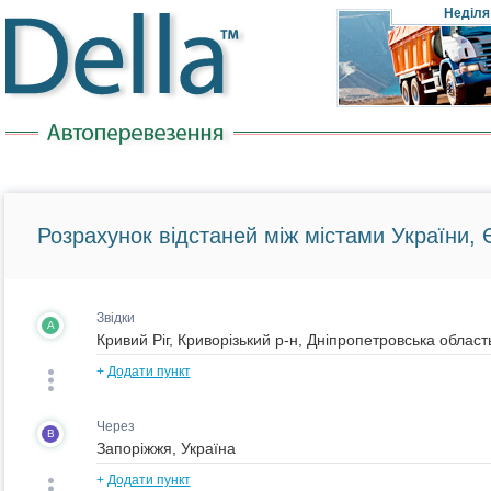
Неділя
Розрахунок відстаней між містами України, Є
Звідки
A
+
Додати пункт
Через
B
+
Додати пункт