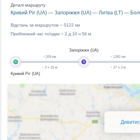
Деталі маршруту:
Кривий Ріг (UA) — Запоріжжя (UA) — Литва (LT) — Бол
Відстань за маршрутом ~
5122 км
Приблизний час поїздки ~
2 д 10 ч 56 м
Запоріжжя (UA)
~ 209 км
~ 1382 км
A
B
~ 3 ч 16 м
~ 17 ч 3 м
Кривий Ріг (UA)
Дивитис