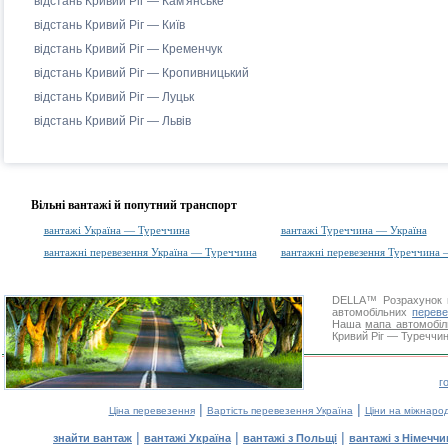
відстань Кривий Ріг — Кам'янське
відстань Кривий Ріг — Київ
відстань Кривий Ріг — Кременчук
відстань Кривий Ріг — Кропивницький
відстань Кривий Ріг — Луцьк
відстань Кривий Ріг — Львів
Вільні вантажі й попутний транспорт
вантажі Україна — Туреччина
вантажі Туреччина — Україна
вантажні перевезення Україна — Туреччина
вантажні перевезення Туреччина 
DELLA™
Розрахунок 
автомобільних
переве
Наша
мапа автомобіл
Кривий Ріг — Туреччин
г
|
|
Ціна перевезення
Вартість перевезення Україна
Ціни на міжнаро
|
|
|
знайти вантаж
вантажі Україна
вантажі з Польщі
вантажі з Німечч