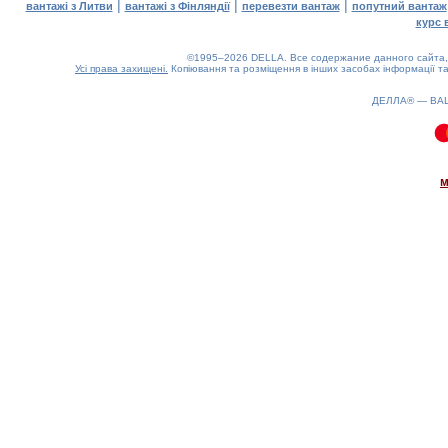
|
|
|
вантажі з Литви
вантажі з Фінляндії
перевезти вантаж
попутний вантаж
курс 
©1995–2026 DELLA. Все содержание данного сайта, 
Усі права захищені.
Копіювання та розміщення в інших засобах інформації та
ДЕЛЛА® —
ВА
0.11(aws4)
090826-06:09:34
м