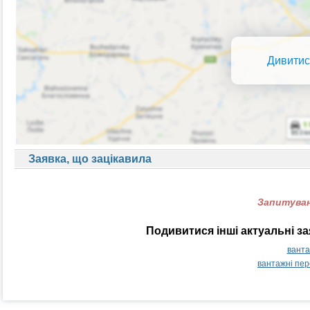
Дивитис
Заявка, що зацікавила
Запитуван
Подивитися інші актуальні з
ванта
вантажні пер