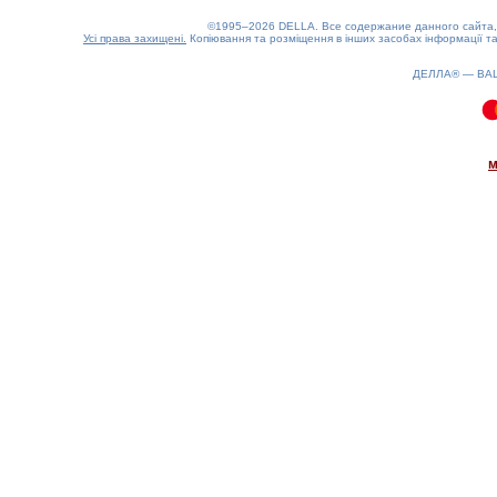
©1995–2026 DELLA. Все содержание данного сайта, 
Усі права захищені.
Копіювання та розміщення в інших засобах інформації та
ДЕЛЛА® —
ВА
0.15(aws4)
080826-14:37:51
м