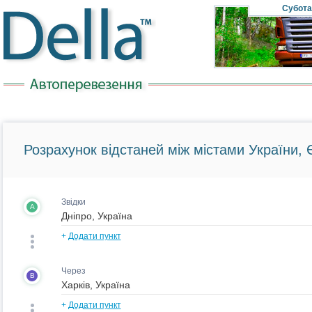
Субота
Розрахунок відстаней між містами України, Є
Звідки
A
+
Додати пункт
Через
B
+
Додати пункт