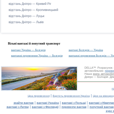
відстань Дніпро — Кривий Ріг
відстань Дніпро — Кропивницький
відстань Дніпро — Луцьк
відстань Дніпро — Львів
Вільні вантажі й попутний транспорт
вантажі Україна — Болгарія
вантажі Болгарія — Україна
вантажні перевезення Україна — Болгарія
вантажні перевезення Болгарія — Ук
DELLA™
Розрахунок 
автомобільних
переве
Наша
мапа автомобіл
Дніпро — Болгарія. Дяк
г
|
|
Ціна перевезення
Вартість перевезення Україна
Ціни на міжнаро
|
|
|
знайти вантаж
вантажі Україна
вантажі з Польщі
вантажі з Німечч
|
|
|
вантажі з Литви
вантажі з Фінляндії
перевезти вантаж
попутний вантаж
курс 