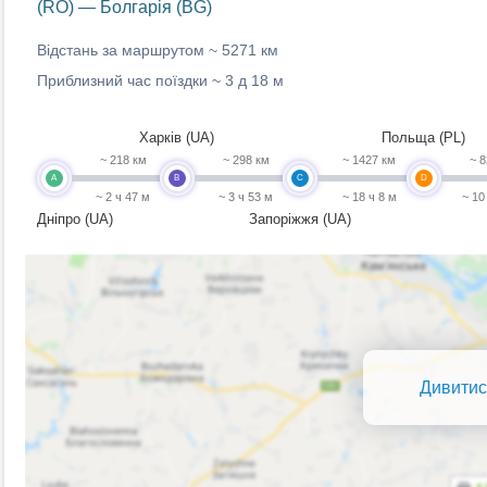
(RO) — Болгарія (BG)
Відстань за маршрутом ~
5271 км
Приблизний час поїздки ~
3 д 18 м
Харків (UA)
Польща (PL)
~ 218 км
~ 298 км
~ 1427 км
~ 8
A
B
C
D
~ 2 ч 47 м
~ 3 ч 53 м
~ 18 ч 8 м
~ 10
Дніпро (UA)
Запоріжжя (UA)
Дивитис