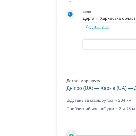
Куди
C
+
Додати пункт
Деталі маршруту:
Дніпро (UA) — Харків (UA) — Д
Відстань за маршрутом ~
234 км
Приблизний час поїздки ~
3 ч 15 м
~ 2
A