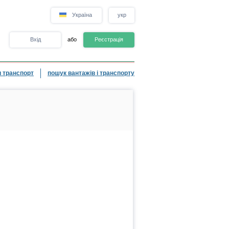
Україна
укр
Вхід
або
Реєстрація
 транспорт
пошук вантажів і транспорту