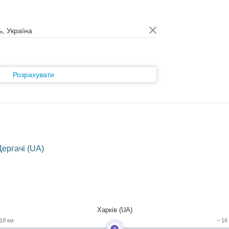
Розрахувати
ергачі (UA)
Харків (UA)
18 км
~ 16
B