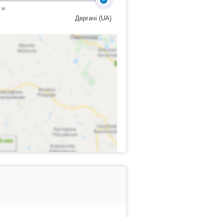
7 м
Дергачі (UA)