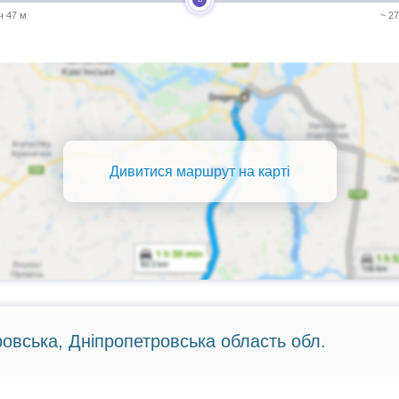
 ч 47 м
~ 2
Дивитися маршрут на карті
ровська, Дніпропетровська область обл.