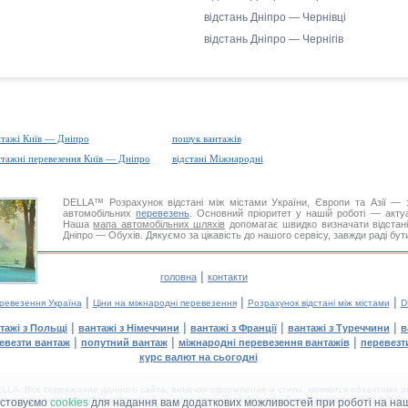
відстань Дніпро — Чернівці
відстань Дніпро — Чернігів
нтажі Київ — Дніпро
пошук вантажів
нтажні перевезення Київ — Дніпро
відстані Міжнародні
DELLA™
Розрахунок відстані
між містами України, Європи та Азії — з
автомобільних
перевезень
. Основний пріоритет у нашій роботі — актуал
Наша
мапа автомобільних шляхів
допомагає швидко визначати відстані 
Дніпро — Обухів. Дякуємо за цікавість до нашого сервісу, завжди раді бу
|
головна
контакти
|
|
|
еревезення Україна
Ціни на міжнародні перевезення
Розрахунок відстані між містами
D
|
|
|
|
тажі з Польщі
вантажі з Німеччини
вантажі з Франції
вантажі з Туреччини
в
|
|
|
евезти вантаж
попутний вантаж
міжнародні перевезення вантажів
перевезт
курс валют на сьогодні
LA. Все содержание данного сайта, включая оформление и стиль, являются объектами ав
іщення в інших засобах інформації та інтернет-сайтах без офіційного дозволу 'DELLA™ Ван
истовуємо
cookies
для надання вам додаткових можливостей при роботі на наш