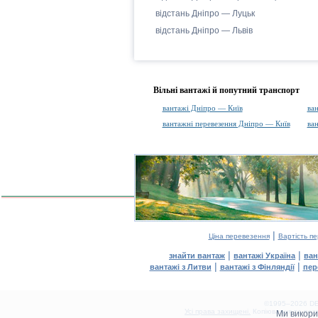
відстань Дніпро — Луцьк
відстань Дніпро — Львів
Вільні вантажі й попутний транспорт
вантажі Дніпро — Київ
ва
вантажні перевезення Дніпро — Київ
ва
|
Ціна перевезення
Вартість п
|
|
знайти вантаж
вантажі Україна
ван
|
|
вантажі з Литви
вантажі з Фінляндії
пер
©1995–2026 DEL
Усі права захищені.
Копіювання та розм
Ми викор