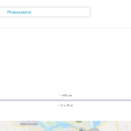
Розрахувати
~ 446 км
~ 6 ч 26 м