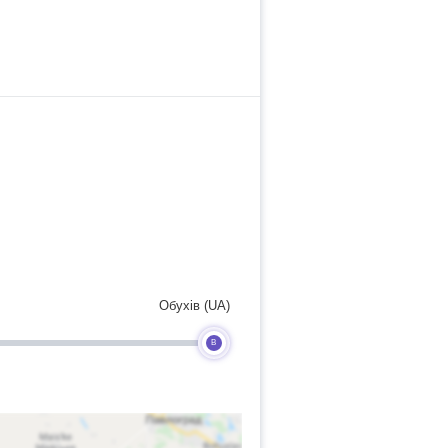
Обухів (UA)
B