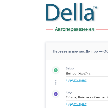
Перевезти вантаж Дніпро — Об
Звідки
A
+
Додати пункт
Куди
B
+
Додати пункт