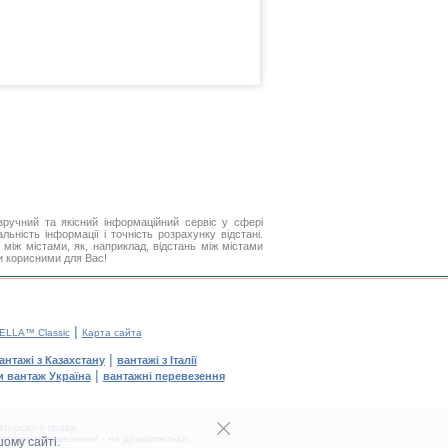
ручний та якісний інформаційний сервіс у сфері
ьність інформації і точність розрахунку відстані.
між містами, як, наприклад, відстань між містами
ти корисними для Вас!
|
ELLA™ Classic
Карта сайта
|
антажі з Казахстану
вантажі з Італії
|
и вантаж Україна
вантажні перевезення
торского права.
тажні перевезення' - не дозволяється.
ому сайті.