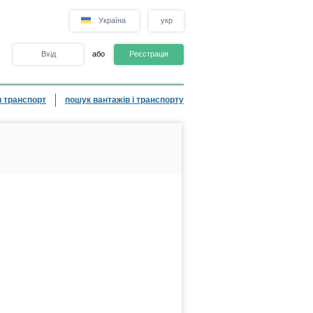
Україна
укр
Вхід
або
Реєстрація
 транспорт
пошук вантажів і транспорту