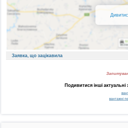
Дивитис
Заявка, що зацікавила
Запитуван
Подивитися інші актуальні 
ван
вантажні п