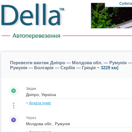
Субота
Перевезти вантаж Дніпро — Молдова обл. — Румунія — 
Румунія — Болгарія — Сербія — Греція
~ 3229 км)
Звідки
A
+
Додати пункт
Через
B