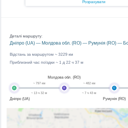
Розрахувати
Деталі маршруту:
Дніпро (UA) — Молдова обл. (RO) — Румунія (RO) — Бо
Відстань за маршрутом ~
3229 км
Приблизний час поїздки ~
1 д 22 ч 37 м
Молдова обл. (RO)
~ 797 км
~ 482 км
A
B
C
~ 13 ч 32 м
~ 7 ч 43 м
Дніпро (UA)
Румунія (RO)