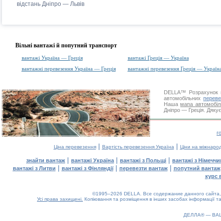
відстань Дніпро — Львів
Вільні вантажі й попутний транспорт
вантажі Україна — Греція
вантажі Греція — Україна
вантажні перевезення Україна — Греція
вантажні перевезення Греція — Україн
DELLA™
Розрахунок 
автомобільних
переве
Наша
мапа автомобіл
Дніпро — Греція. Дякує
г
|
|
Ціна перевезення
Вартість перевезення Україна
Ціни на міжнаро
|
|
|
знайти вантаж
вантажі Україна
вантажі з Польщі
вантажі з Німечч
|
|
|
вантажі з Литви
вантажі з Фінляндії
перевезти вантаж
попутний вантаж
курс 
©1995–2026 DELLA. Все содержание данного сайта, 
Усі права захищені.
Копіювання та розміщення в інших засобах інформації та
ДЕЛЛА® —
ВА