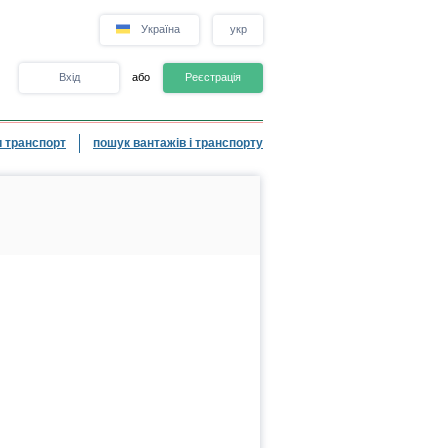
Україна
укр
Вхід
або
Реєстрація
 транспорт
пошук вантажів і транспорту