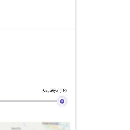
Стамбул (TR)
B