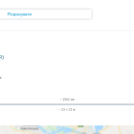
Розрахувати
R)
м
~ 1552 км
~ 23 ч 23 м