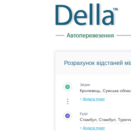
Розрахунок відстаней мі
Звідки
A
+
Додати пункт
Куди
B
+
Додати пункт