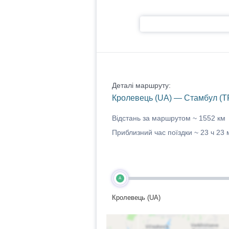
Деталі маршруту:
Кролевець (UA) — Стамбул (T
Відстань за маршрутом ~
1552 км
Приблизний час поїздки ~
23 ч 23 
A
Кролевець (UA)