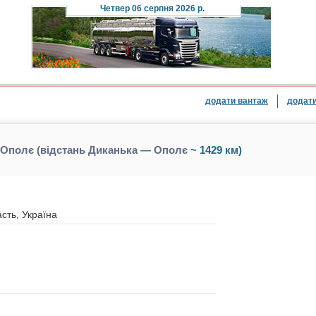
Четвер
06 серпня 2026 р.
додати вантаж
додати
 Ополє (відстань Диканька — Ополє
~ 1429 км)