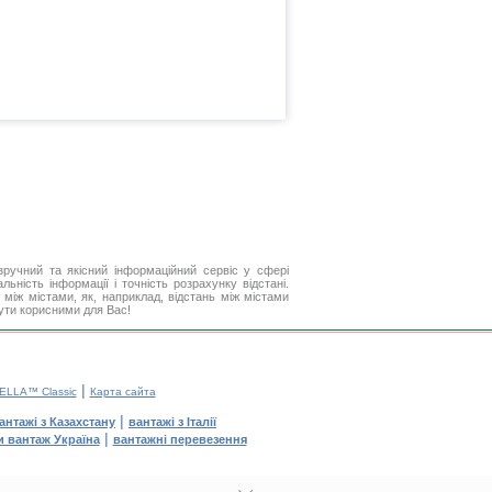
ручний та якісний інформаційний сервіс у сфері
ьність інформації і точність розрахунку відстані.
між містами, як, наприклад, відстань між містами
бути корисними для Вас!
|
ELLA™ Classic
Карта сайта
|
антажі з Казахстану
вантажі з Італії
|
и вантаж Україна
вантажні перевезення