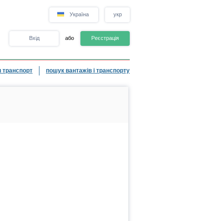
Україна
укр
Вхід
або
Реєстрація
 транспорт
пошук вантажів і транспорту