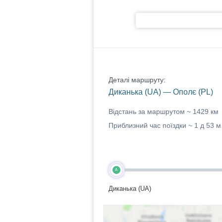
Деталі маршруту:
Диканька (UA) — Ополє (PL)
Відстань за маршрутом ~
1429 км
Приблизний час поїздки ~
1 д 53 м
A
Диканька (UA)