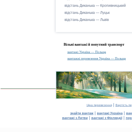
відстань Диканька — Кропивницький
відстань Диканька — Луцьк
відстань Диканька — Львів
Вільні вантажі й попутний транспорт
вантажі Україна — Польща
вантажні перевезення Україна — Польща
|
Ціна перевезення
Вартість п
|
|
знайти вантаж
вантажі Україна
ван
|
|
вантажі з Литви
вантажі з Фінляндії
пер