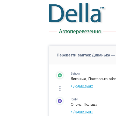
Перевезти вантаж Диканька —
Звідки
A
+
Додати пункт
Куди
B
+
Додати пункт