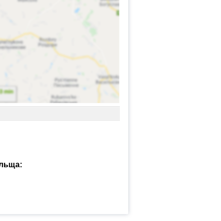
ольща: