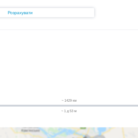
Розрахувати
~ 1429 км
~ 1 д 53 м