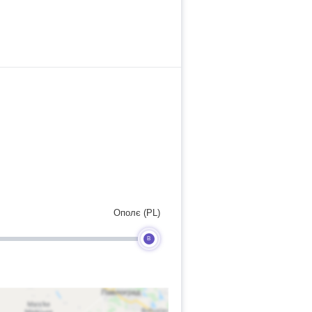
Ополє (PL)
B