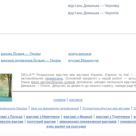
відстань Диканька — Чернівці
відстань Диканька — Чернігів
вантажі Польща — Україна
пошук вантажів
вантажні перевезення Польща — Україна
відстані Міжнародні
DELLA™
Розрахунок відстані
між містами України, Європи та Азії — з
автомобільних
перевезень
. Основний пріоритет у нашій роботі — актуал
Наша
мапа автомобільних шляхів
допомагає швидко визначати відстані 
Диканька — Ополє. Дякуємо за цікавість до нашого сервісу, завжди раді 
|
головна
контакти
|
|
|
еревезення Україна
Ціни на міжнародні перевезення
Розрахунок відстані між містами
D
|
|
|
|
тажі з Польщі
вантажі з Німеччини
вантажі з Франції
вантажі з Туреччини
в
|
|
|
евезти вантаж
попутний вантаж
міжнародні перевезення вантажів
перевезт
курс валют на сьогодні