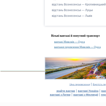
відстань Вознесенськ — Кропивницький
відстань Вознесенськ — Луцьк
відстань Вознесенськ — Львів
Вільні вантажі й попутний транспорт
вантажі Миколаїв — Одеса
вантажні перевезення Миколаїв — Одеса
|
Ціна перевезення
Вартість п
|
|
знайти вантаж
вантажі Україна
ван
|
|
вантажі з Литви
вантажі з Фінляндії
пер