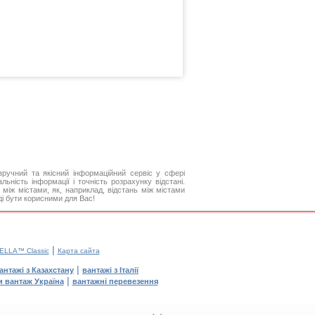
ручний та якісний інформаційний сервіс у сфері
ьність інформації і точність розрахунку відстані.
між містами, як, наприклад, відстань між містами
ді бути корисними для Вас!
|
ELLA™ Classic
Карта сайта
|
антажі з Казахстану
вантажі з Італії
|
и вантаж Україна
вантажні перевезення