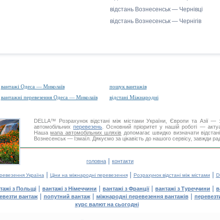
відстань Вознесенськ — Чернівці
відстань Вознесенськ — Чернігів
вантажі Одеса — Миколаїв
пошук вантажів
вантажні перевезення Одеса — Миколаїв
відстані Міжнародні
DELLA™
Розрахунок відстані
між містами України, Європи та Азії — з
автомобільних
перевезень
. Основний пріоритет у нашій роботі — актуал
Наша
мапа автомобільних шляхів
допомагає швидко визначати відстані 
Вознесенськ — Ізмаїл. Дякуємо за цікавість до нашого сервісу, завжди ра
|
головна
контакти
|
|
|
еревезення Україна
Ціни на міжнародні перевезення
Розрахунок відстані між містами
D
|
|
|
|
тажі з Польщі
вантажі з Німеччини
вантажі з Франції
вантажі з Туреччини
в
|
|
|
евезти вантаж
попутний вантаж
міжнародні перевезення вантажів
перевезт
курс валют на сьогодні