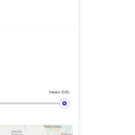
Ізмаїл (UA)
B