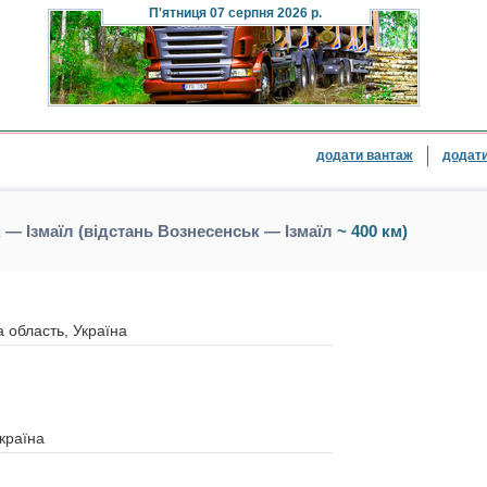
П'ятниця
07 серпня 2026 р.
додати вантаж
додати
— Ізмаїл (відстань Вознесенськ — Ізмаїл
~ 400 км)