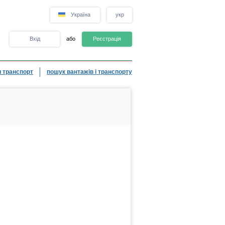
Україна
укр
Вхід
або
Реєстрація
 транспорт
пошук вантажів і транспорту