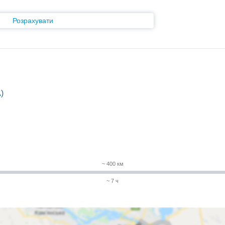
Розрахувати
)
~ 400 км
~ 7 ч