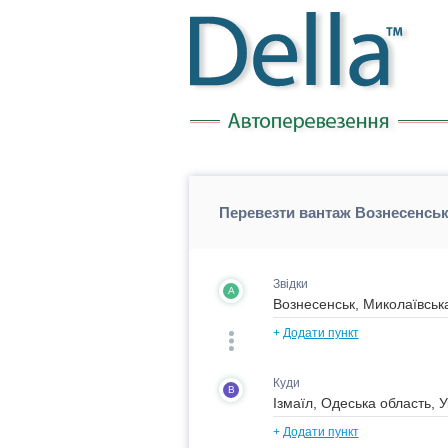
Перевезти вантаж Вознесенськ 
Звідки
A
+
Додати пункт
Куди
B
+
Додати пункт