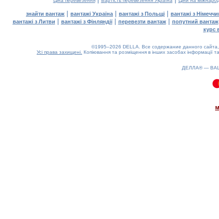
Ціна перевезення
Вартість перевезення Україна
Ціни на міжнаро
|
|
|
знайти вантаж
вантажі Україна
вантажі з Польщі
вантажі з Німечч
|
|
|
вантажі з Литви
вантажі з Фінляндії
перевезти вантаж
попутний вантаж
курс 
©1995–2026 DELLA. Все содержание данного сайта, 
Усі права захищені.
Копіювання та розміщення в інших засобах інформації та
ДЕЛЛА® —
ВА
0.16(aws4)
060826-06:51:42
м