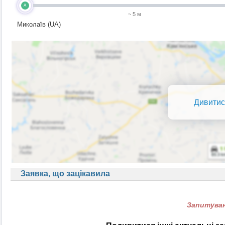
A
~ 5 м
Миколаїв (UA)
Дивитис
Заявка, що зацікавила
Запитуван