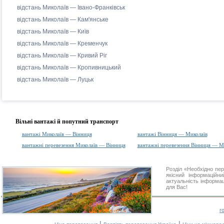
відстань Миколаїв — Івано-Франківськ
відстань Миколаїв — Кам'янське
відстань Миколаїв — Київ
відстань Миколаїв — Кременчук
відстань Миколаїв — Кривий Ріг
відстань Миколаїв — Кропивницький
відстань Миколаїв — Луцьк
Вільні вантажі й попутний транспорт
вантажі Миколаїв — Вінниця
вантажі Вінниця — Миколаїв
вантажні перевезення Миколаїв — Вінниця
вантажні перевезення Вінниця — М
Розділ «Необхідно пе
якісний інформаційн
актуальність інформаці
для Вас!
г
|
|