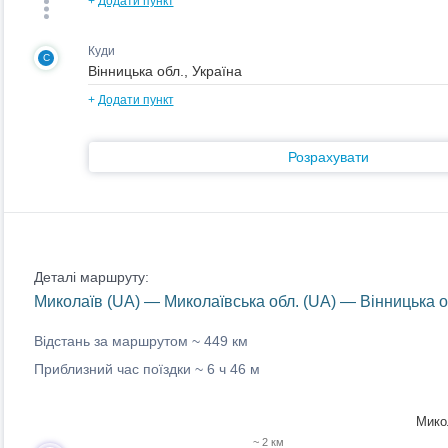
+
Додати пункт
Куди
C
+
Додати пункт
Розрахувати
Деталі маршруту:
Миколаїв (UA) — Миколаївська обл. (UA) — Вінницька о
Відстань за маршрутом ~
449 км
Приблизний час поїздки ~
6 ч 46 м
Микол
~ 2 км