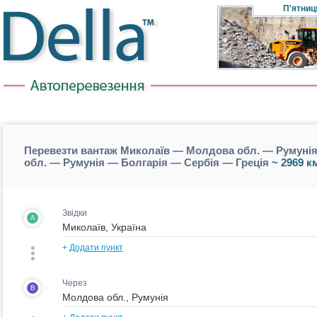
П'ятниц
Перевезти вантаж Миколаїв — Молдова обл. — Румунія
обл. — Румунія — Болгарія — Сербія — Греція
~ 2969 к
Звідки
A
+
Додати пункт
Через
B