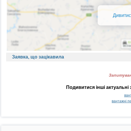
Дивитис
Заявка, що зацікавила
Запитуван
Подивитися інші актуальні 
ван
вантажні п