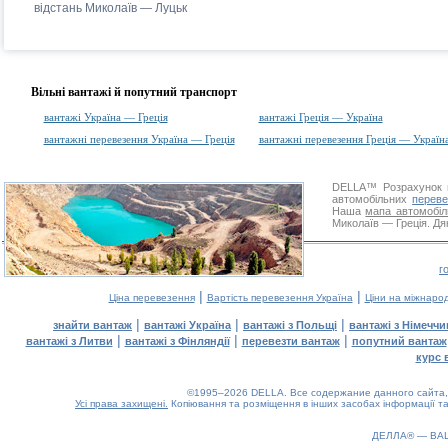
відстань Миколаїв — Луцьк
Вільні вантажі й попутний транспорт
вантажі Україна — Греція
вантажі Греція — Україна
вантажні перевезення Україна — Греція
вантажні перевезення Греція — Україн
DELLA™
Розрахунок 
автомобільних
переве
Наша
мапа автомобіл
Миколаїв — Греція. Дя
г
|
|
Ціна перевезення
Вартість перевезення Україна
Ціни на міжнаро
|
|
|
знайти вантаж
вантажі Україна
вантажі з Польщі
вантажі з Німечч
|
|
|
вантажі з Литви
вантажі з Фінляндії
перевезти вантаж
попутний вантаж
курс 
©1995–2026 DELLA. Все содержание данного сайта, 
Усі права захищені.
Копіювання та розміщення в інших засобах інформації та
ДЕЛЛА® —
ВА