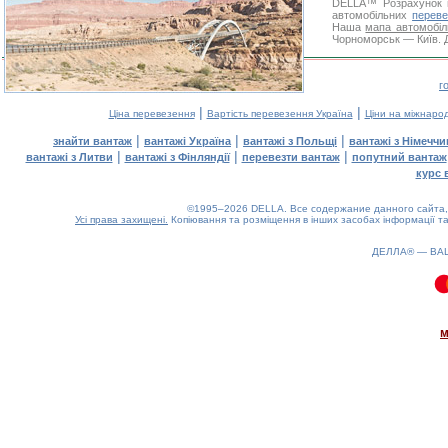
DELLA™
Розрахунок 
автомобільних
переве
Наша
мапа автомобіл
Чорноморськ — Київ. Д
г
|
|
Ціна перевезення
Вартість перевезення Україна
Ціни на міжнаро
|
|
|
знайти вантаж
вантажі Україна
вантажі з Польщі
вантажі з Німечч
|
|
|
вантажі з Литви
вантажі з Фінляндії
перевезти вантаж
попутний вантаж
курс 
©1995–2026 DELLA. Все содержание данного сайта, 
Усі права захищені.
Копіювання та розміщення в інших засобах інформації та
ДЕЛЛА® —
ВА
0.07(aws4)
060826-09:24:52
м