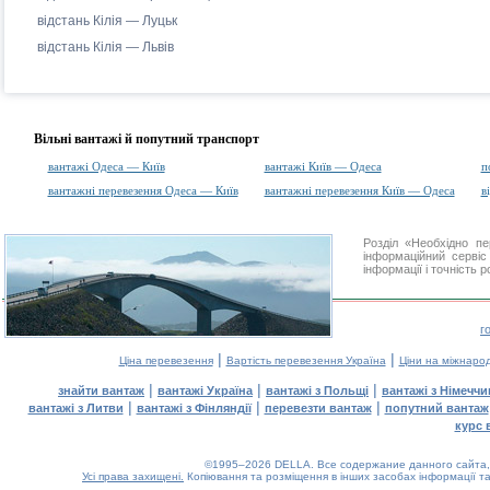
відстань Кілія — Луцьк
відстань Кілія — Львів
Вільні вантажі й попутний транспорт
вантажі Одеса — Київ
вантажі Київ — Одеса
п
вантажні перевезення Одеса — Київ
вантажні перевезення Київ — Одеса
в
Розділ «Необхідно п
інформаційний серві
інформації і точність 
г
|
|
Ціна перевезення
Вартість перевезення Україна
Ціни на міжнаро
|
|
|
знайти вантаж
вантажі Україна
вантажі з Польщі
вантажі з Німечч
|
|
|
вантажі з Литви
вантажі з Фінляндії
перевезти вантаж
попутний вантаж
курс 
©1995–2026 DELLA. Все содержание данного сайта, 
Усі права захищені.
Копіювання та розміщення в інших засобах інформації та