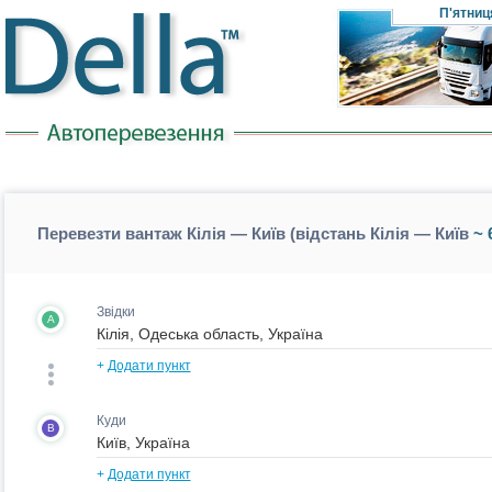
П'ятниц
Перевезти вантаж Кілія — Київ (відстань Кілія — Київ
~ 
Звідки
A
+
Додати пункт
Куди
B
+
Додати пункт