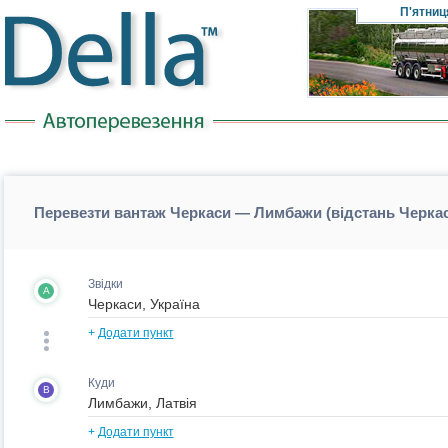
П'ятниц
Перевезти вантаж Черкаси — Лимбажи (відстань Черк
Звідки
A
+
Додати пункт
Куди
B
+
Додати пункт