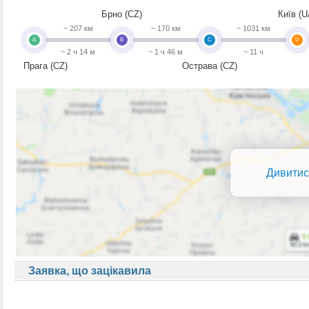
Брно (CZ)
Київ (U
~ 207 км
~ 170 км
~ 1031 км
A
B
C
D
~ 2 ч 14 м
~ 1 ч 46 м
~ 11 ч
Прага (CZ)
Острава (CZ)
Дивитис
Заявка, що зацікавила