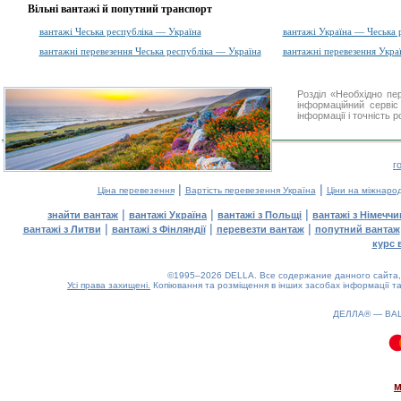
Вільні вантажі й попутний транспорт
вантажі Чеська республіка — Україна
вантажі Україна — Чеська 
вантажні перевезення Чеська республіка — Україна
вантажні перевезення Укра
Розділ «Необхідно п
інформаційний серві
інформації і точність 
г
|
|
Ціна перевезення
Вартість перевезення Україна
Ціни на міжнаро
|
|
|
знайти вантаж
вантажі Україна
вантажі з Польщі
вантажі з Німечч
|
|
|
вантажі з Литви
вантажі з Фінляндії
перевезти вантаж
попутний вантаж
курс 
©1995–2026 DELLA. Все содержание данного сайта, 
Усі права захищені.
Копіювання та розміщення в інших засобах інформації та
ДЕЛЛА® —
ВА
0.24(aws2)
090826-18:56:09
м