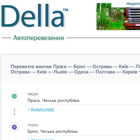
Неділя
Перевезти вантаж Прага — Брно — Острава — Київ — Л
Острава — Київ — Львів — Одеса — Полтава — Харків
~
Звідки
A
+
Додати пункт
Через
B