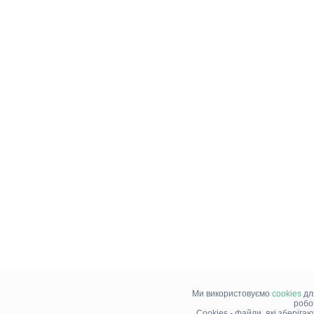
Ми використовуємо
cookies
дл
робо
Cookies - файли, які зберіга