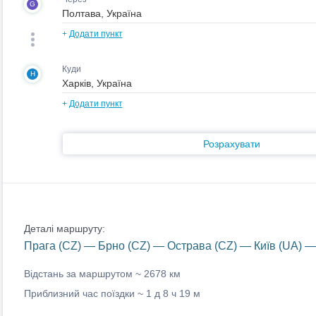
G
+
Додати пункт
Куди
H
+
Додати пункт
Розрахувати
Деталі маршруту:
Прага (CZ) — Брно (CZ) — Острава (CZ) — Київ (UA) —
Відстань за маршрутом ~
2678 км
Приблизний час поїздки ~
1 д 8 ч 19 м