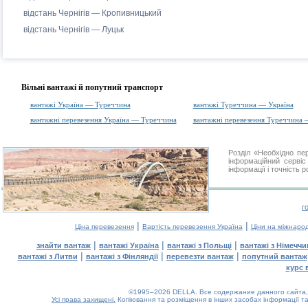
відстань Чернігів — Кропивницький
відстань Чернігів — Луцьк
Вільні вантажі й попутний транспорт
вантажі Україна — Туреччина
вантажі Туреччина — Україна
вантажні перевезення Україна — Туреччина
вантажні перевезення Туреччина 
Розділ «Необхідно пе
інформаційний серві
інформації і точність 
г
|
|
Ціна перевезення
Вартість перевезення Україна
Ціни на міжнаро
|
|
|
знайти вантаж
вантажі Україна
вантажі з Польщі
вантажі з Німечч
|
|
|
вантажі з Литви
вантажі з Фінляндії
перевезти вантаж
попутний вантаж
курс 
©1995–2026 DELLA. Все содержание данного сайта, 
Усі права захищені.
Копіювання та розміщення в інших засобах інформації та