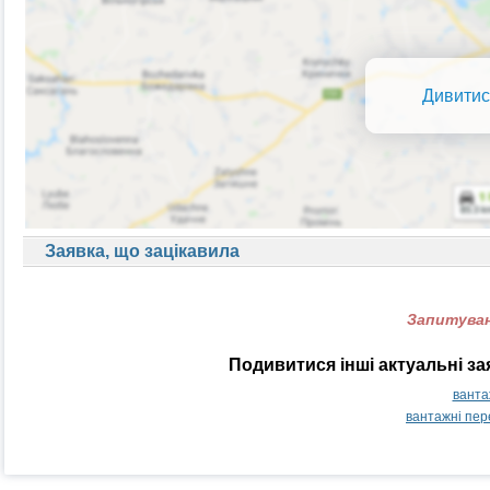
Дивитис
Заявка, що зацікавила
Запитуван
Подивитися інші актуальні з
ванта
вантажні пер