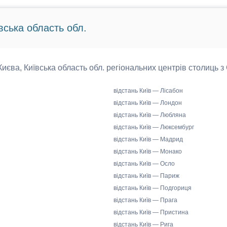
вська область обл.
 Києва, Київська область обл. регіональних центрів столиць з
відстань Київ — Лісабон
відстань Київ — Лондон
відстань Київ — Любляна
відстань Київ — Люксембург
відстань Київ — Мадрид
відстань Київ — Монако
відстань Київ — Осло
відстань Київ — Париж
відстань Київ — Подгориця
відстань Київ — Прага
відстань Київ — Пристина
відстань Київ — Рига