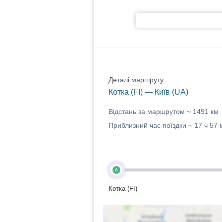
Деталі маршруту:
Котка (FI) — Київ (UA)
Відстань за маршрутом ~
1491 км
Приблизний час поїздки ~
17 ч 57 
A
Котка (FI)