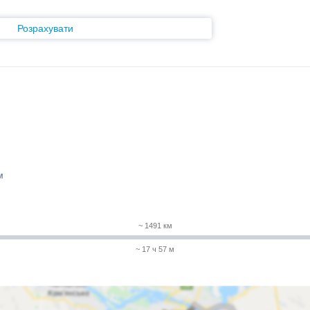
Розрахувати
м
~ 1491 км
~ 17 ч 57 м