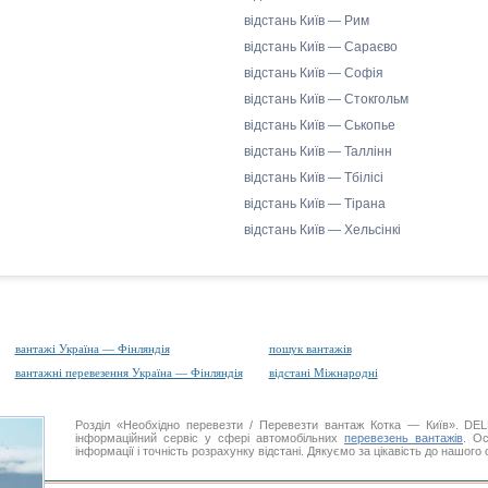
відстань Київ — Рим
відстань Київ — Сараєво
відстань Київ — Софія
відстань Київ — Стокгольм
відстань Київ — Ськопье
відстань Київ — Таллінн
відстань Київ — Тбілісі
відстань Київ — Тірана
відстань Київ — Хельсінкі
вантажі Україна — Фінляндія
пошук вантажів
вантажні перевезення Україна — Фінляндія
відстані Міжнародні
Розділ «Необхідно перевезти / Перевезти вантаж Котка — Київ». D
інформаційний сервіс у сфері автомобільних
перевезень вантажів
. Ос
інформації і точність розрахунку відстані. Дякуємо за цікавість до нашого