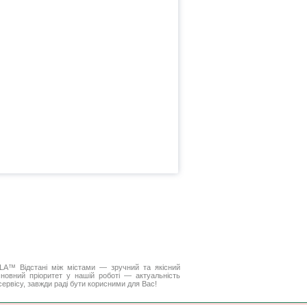
ELLA™
Відстані між містами
— зручний та якісний
новний пріоритет у нашій роботі — актуальність
 сервісу, завжди раді бути корисними для Вас!