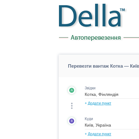
Перевезти вантаж Котка — Київ
Звідки
A
+
Додати пункт
Куди
B
+
Додати пункт