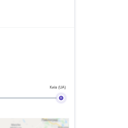
Київ (UA)
B