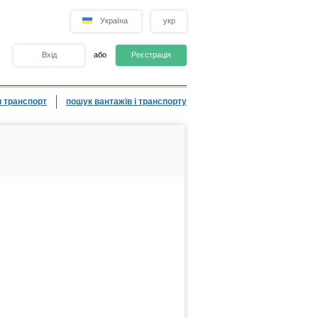
Україна
укр
Вхід
або
Реєстрація
 транспорт
пошук вантажів і транспорту