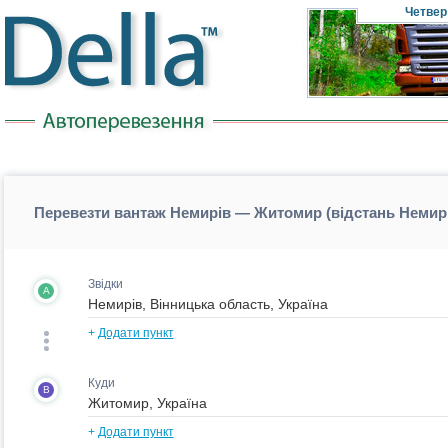
Четвер
Перевезти вантаж Немирів — Житомир (відстань Неми
Звідки
A
+
Додати пункт
Куди
B
+
Додати пункт