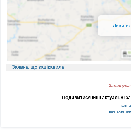
Дивитис
Заявка, що зацікавила
Запитуван
Подивитися інші актуальні з
ванта
вантажні пе