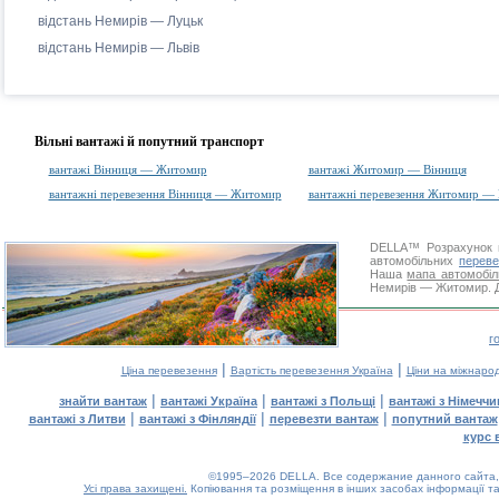
відстань Немирів — Луцьк
відстань Немирів — Львів
Вільні вантажі й попутний транспорт
вантажі Вінниця — Житомир
вантажі Житомир — Вінниця
вантажні перевезення Вінниця — Житомир
вантажні перевезення Житомир — 
DELLA™
Розрахунок 
автомобільних
переве
Наша
мапа автомобіл
Немирів — Житомир. Дя
г
|
|
Ціна перевезення
Вартість перевезення Україна
Ціни на міжнаро
|
|
|
знайти вантаж
вантажі Україна
вантажі з Польщі
вантажі з Німечч
|
|
|
вантажі з Литви
вантажі з Фінляндії
перевезти вантаж
попутний вантаж
курс 
©1995–2026 DELLA. Все содержание данного сайта, 
Усі права захищені.
Копіювання та розміщення в інших засобах інформації та