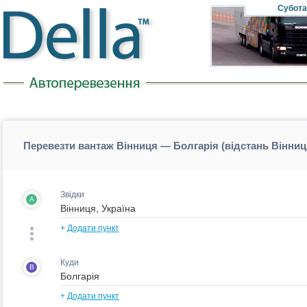
Субота
Перевезти вантаж Вінниця — Болгарія (відстань Вінни
Звідки
A
+
Додати пункт
Куди
B
+
Додати пункт