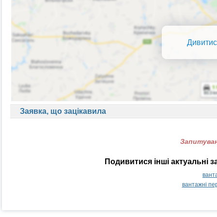
Дивитис
Заявка, що зацікавила
Запитуван
Подивитися інші актуальні з
вант
вантажні пе