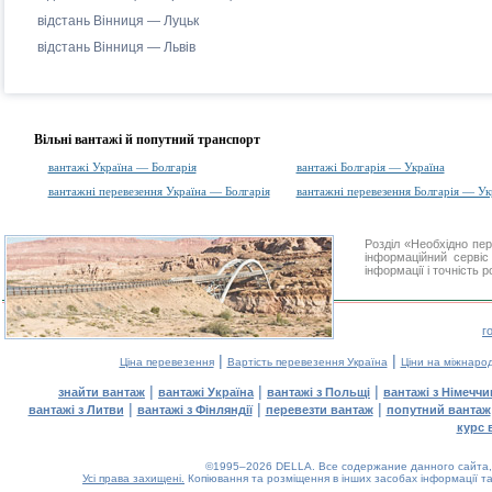
відстань Вінниця — Луцьк
відстань Вінниця — Львів
Вільні вантажі й попутний транспорт
вантажі Україна — Болгарія
вантажі Болгарія — Україна
вантажні перевезення Україна — Болгарія
вантажні перевезення Болгарія — Ук
Розділ «Необхідно пе
інформаційний серві
інформації і точність 
г
|
|
Ціна перевезення
Вартість перевезення Україна
Ціни на міжнаро
|
|
|
знайти вантаж
вантажі Україна
вантажі з Польщі
вантажі з Німечч
|
|
|
вантажі з Литви
вантажі з Фінляндії
перевезти вантаж
попутний вантаж
курс 
©1995–2026 DELLA. Все содержание данного сайта, 
Усі права захищені.
Копіювання та розміщення в інших засобах інформації та