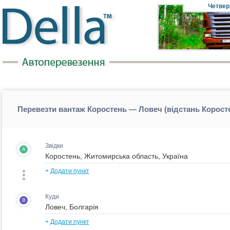
Четвер
Перевезти вантаж Коростень — Ловеч (відстань Корос
Звідки
A
+
Додати пункт
Куди
B
+
Додати пункт