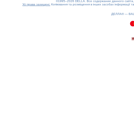
©1995–2026 DELLA. Все содержание данного сайта, 
Усі права захищені.
Копіювання та розміщення в інших засобах інформації та
ДЕЛЛА® —
ВА
0.09(aws2)
060826-06:52:09
м