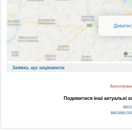
Дивитис
Заявка, що зацікавила
Запитуван
Подивитися інші актуальні з
вант
вантажні пе