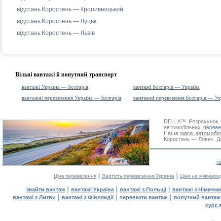
відстань Коростень — Кропивницький
відстань Коростень — Луцьк
відстань Коростень — Львів
Вільні вантажі й попутний транспорт
вантажі Україна — Болгарія
вантажі Болгарія — Україна
вантажні перевезення Україна — Болгарія
вантажні перевезення Болгарія — Ук
DELLA™
Розрахунок 
автомобільних
переве
Наша
мапа автомобіл
Коростень — Ловеч. Дя
г
|
|
Ціна перевезення
Вартість перевезення Україна
Ціни на міжнаро
|
|
|
знайти вантаж
вантажі Україна
вантажі з Польщі
вантажі з Німечч
|
|
|
вантажі з Литви
вантажі з Фінляндії
перевезти вантаж
попутний вантаж
курс 