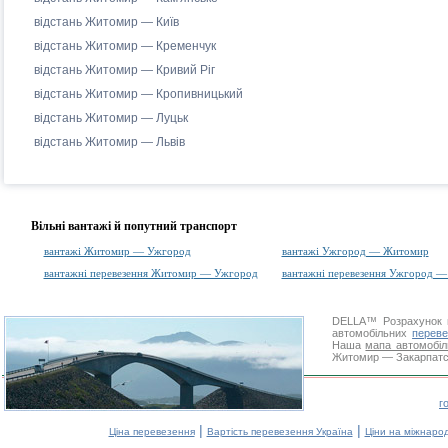
відстань Житомир — Київ
відстань Житомир — Кременчук
відстань Житомир — Кривий Ріг
відстань Житомир — Кропивницький
відстань Житомир — Луцьк
відстань Житомир — Львів
Вільні вантажі й попутний транспорт
вантажі Житомир — Ужгород
вантажі Ужгород — Житомир
вантажні перевезення Житомир — Ужгород
вантажні перевезення Ужгород 
DELLA™
Розрахунок 
автомобільних
переве
Наша
мапа автомобіл
Житомир — Закарпатськ
г
|
|
Ціна перевезення
Вартість перевезення Україна
Ціни на міжнаро