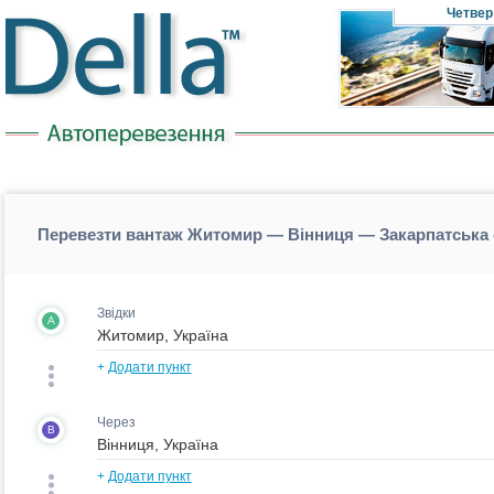
Четвер
Перевезти вантаж Житомир — Вінниця — Закарпатська 
Звідки
A
+
Додати пункт
Через
B
+
Додати пункт