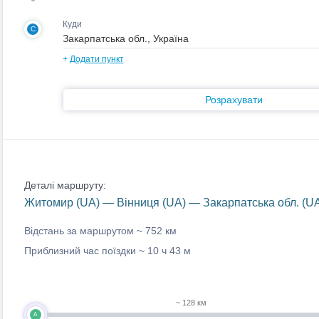
Куди
C
+
Додати пункт
Розрахувати
Деталі маршруту:
Житомир (UA) — Вінниця (UA) — Закарпатська обл. (U
Відстань за маршрутом ~
752 км
Приблизний час поїздки ~
10 ч 43 м
~ 128 км
A