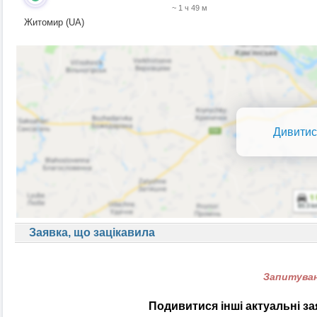
~ 1 ч 49 м
Житомир (UA)
Дивитис
Заявка, що зацікавила
Запитуван
Подивитися інші актуальні з