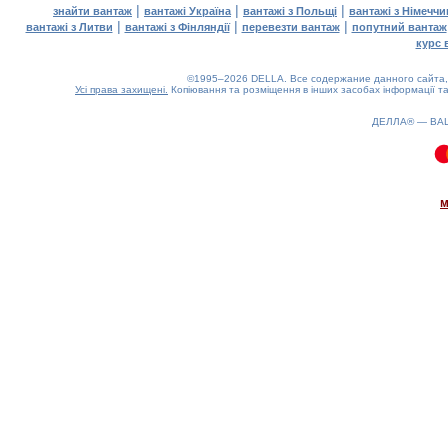
|
|
|
знайти вантаж
вантажі Україна
вантажі з Польщі
вантажі з Німечч
|
|
|
вантажі з Литви
вантажі з Фінляндії
перевезти вантаж
попутний вантаж
курс 
©1995–2026 DELLA. Все содержание данного сайта, 
Усі права захищені.
Копіювання та розміщення в інших засобах інформації та
ДЕЛЛА® —
ВА
0.13(aws4)
060826-11:43:44
м