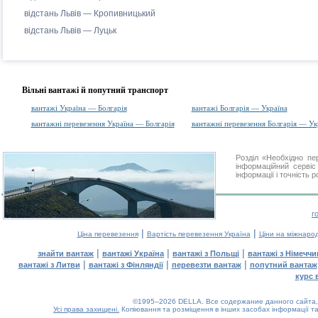
відстань Львів — Кропивницький
відстань Львів — Луцьк
Вільні вантажі й попутний транспорт
вантажі Україна — Болгарія
вантажі Болгарія — Україна
вантажні перевезення Україна — Болгарія
вантажні перевезення Болгарія — Ук
Розділ «Необхідно п
інформаційний серві
інформації і точність 
г
|
|
Ціна перевезення
Вартість перевезення Україна
Ціни на міжнаро
|
|
|
знайти вантаж
вантажі Україна
вантажі з Польщі
вантажі з Німечч
|
|
|
вантажі з Литви
вантажі з Фінляндії
перевезти вантаж
попутний вантаж
курс 
©1995–2026 DELLA. Все содержание данного сайта, 
Усі права захищені.
Копіювання та розміщення в інших засобах інформації та