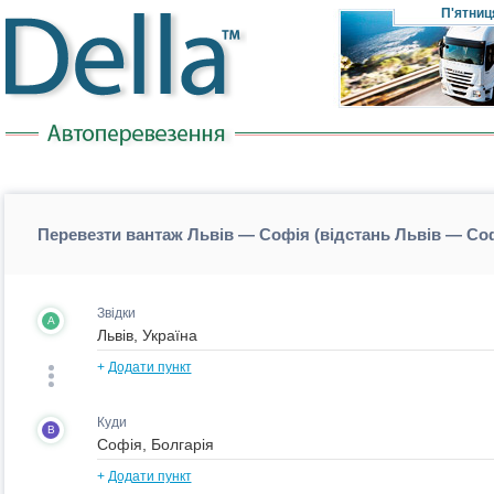
П'ятниц
Перевезти вантаж Львів — Софія (відстань Львів — Со
Звідки
A
+
Додати пункт
Куди
B
+
Додати пункт