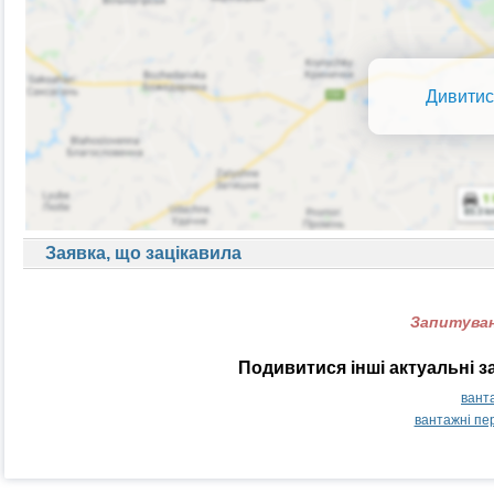
Дивитис
Заявка, що зацікавила
Запитуван
Подивитися інші актуальні з
вант
вантажні пе