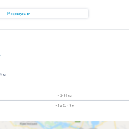
Розрахувати
)
 9 м
~ 3464 км
~ 1 д 11 ч 9 м