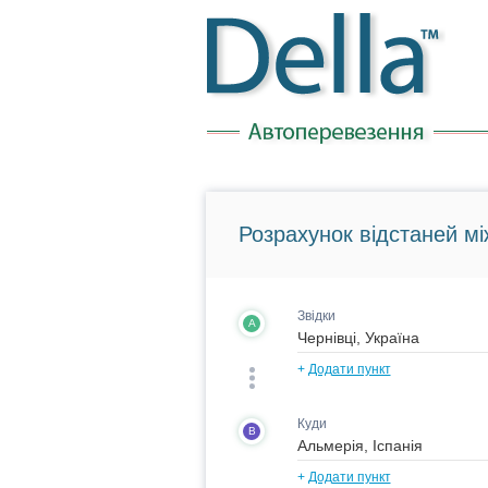
Розрахунок відстаней мі
Звідки
A
+
Додати пункт
Куди
B
+
Додати пункт