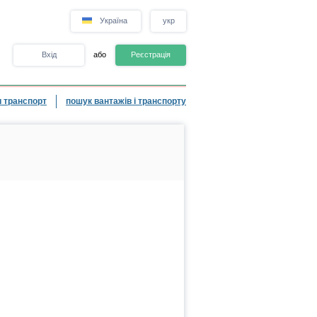
Україна
укр
Вхід
або
Реєстрація
 транспорт
пошук вантажів і транспорту