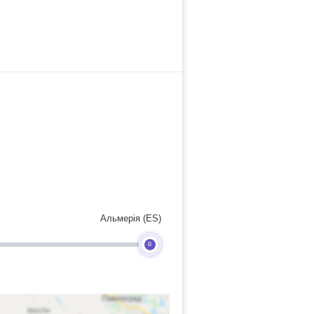
Альмерія (ES)
B