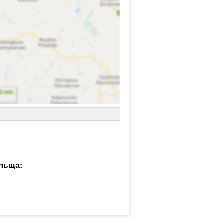
ольща: