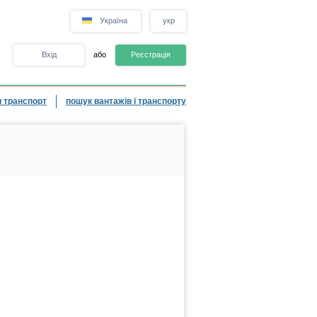
Україна
укр
Вхід
або
Реєстрація
 транспорт
пошук вантажів і транспорту