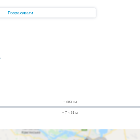
Розрахувати
)
~ 683 км
~ 7 ч 31 м