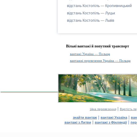
відстань Костопіль — Кропивницький
відстань Костопіль — Луцьк
відстань Костопіль — Львів
Вільні вантажі й попутний транспорт
вантажі Україна — Польща
вантажні перевезення Україна — Польща
|
Ціна перевезення
Вартість п
|
|
знайти вантаж
вантажі Україна
ван
|
|
вантажі з Литви
вантажі з Фінляндії
пер