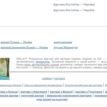
відстань Костопіль — Чернівці
відстань Костопіль — Чернігів
вантажі Польща — Україна
пошук вантажів
вантажні перевезення Польща — Україна
відстані Міжнародні
DELLA™
Розрахунок відстані
між містами України, Європи та Азії — з
автомобільних
перевезень
. Основний пріоритет у нашій роботі — актуал
Наша
мапа автомобільних шляхів
допомагає швидко визначати відстані 
Костопіль — Заверце. Дякуємо за цікавість до нашого сервісу, завжди рад
|
головна
контакти
|
|
|
еревезення Україна
Ціни на міжнародні перевезення
Розрахунок відстані між містами
D
|
|
|
|
тажі з Польщі
вантажі з Німеччини
вантажі з Франції
вантажі з Туреччини
в
|
|
|
евезти вантаж
попутний вантаж
міжнародні перевезення вантажів
перевезт
курс валют на сьогодні