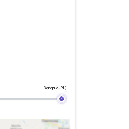
Заверце (PL)
B