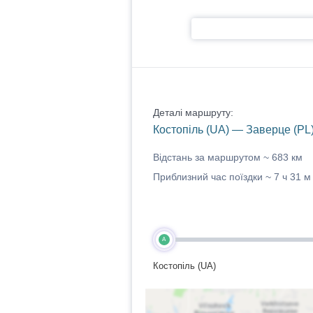
Деталі маршруту:
Костопіль (UA) — Заверце (PL
Відстань за маршрутом ~
683 км
Приблизний час поїздки ~
7 ч 31 м
A
Костопіль (UA)