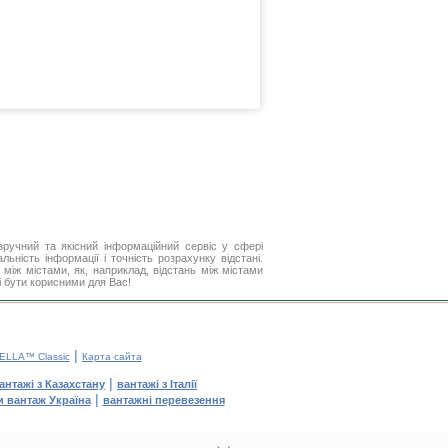
ручний та якісний інформаційний сервіс у сфері
ьність інформації і точність розрахунку відстані.
між містами, як, наприклад, відстань між містами
і бути корисними для Вас!
|
ELLA™ Classic
Карта сайта
|
антажі з Казахстану
вантажі з Італії
|
и вантаж Україна
вантажні перевезення