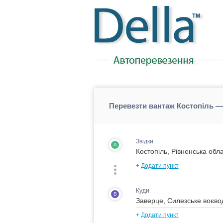
Перевезти вантаж Костопіль —
Звідки
A
+
Додати пункт
Куди
B
+
Додати пункт