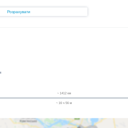
Розрахувати
м
~ 1412 км
~ 16 ч 56 м