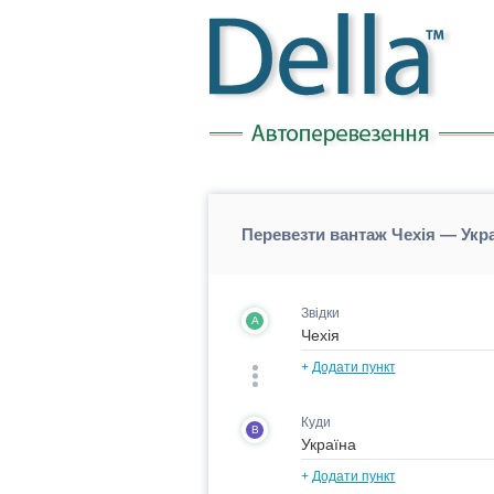
Перевезти вантаж Чехія — Укра
Звідки
A
+
Додати пункт
Куди
B
+
Додати пункт