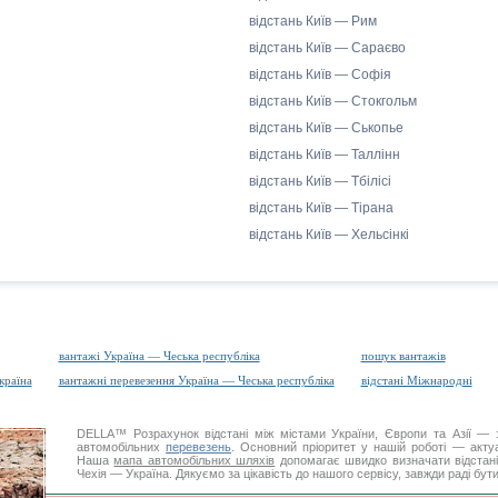
відстань Київ — Рим
відстань Київ — Сараєво
відстань Київ — Софія
відстань Київ — Стокгольм
відстань Київ — Ськопье
відстань Київ — Таллінн
відстань Київ — Тбілісі
відстань Київ — Тірана
відстань Київ — Хельсінкі
вантажі Україна — Чеська республіка
пошук вантажів
країна
вантажні перевезення Україна — Чеська республіка
відстані Міжнародні
DELLA™
Розрахунок відстані
між містами України, Європи та Азії — з
автомобільних
перевезень
. Основний пріоритет у нашій роботі — актуал
Наша
мапа автомобільних шляхів
допомагає швидко визначати відстані 
Чехія — Україна. Дякуємо за цікавість до нашого сервісу, завжди раді бут