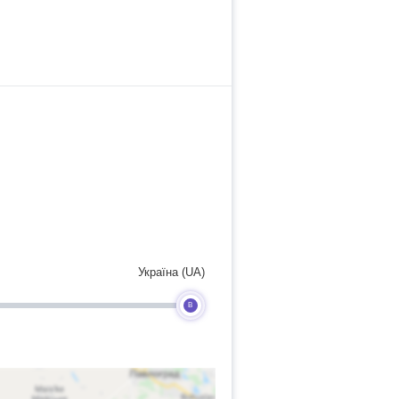
Україна (UA)
B