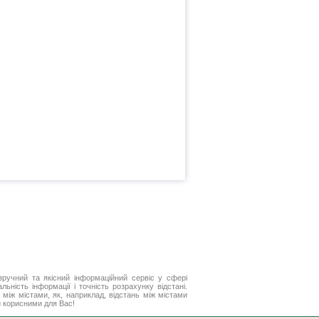
ручний та якісний інформаційний сервіс у сфері
ьність інформації і точність розрахунку відстані.
між містами, як, наприклад, відстань між містами
и корисними для Вас!