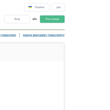
Україна
укр
Вхід
або
Реєстрація
 транспорт
пошук вантажів і транспорту