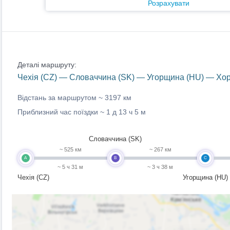
Розрахувати
Деталі маршруту:
Чехія (CZ) — Словаччина (SK) — Угорщина (HU) — Хорв
Відстань за маршрутом ~
3197 км
Приблизний час поїздки ~
1 д 13 ч 5 м
Словаччина (SK)
~ 525 км
~ 267 км
A
B
C
~ 5 ч 31 м
~ 3 ч 38 м
Чехія (CZ)
Угорщина (HU)