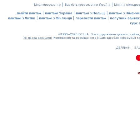
|
|
Ціна перевезення
Вартість перевезення Україна
Ціни на міжнаро
|
|
|
знайти вантаж
вантажі Україна
вантажі з Польщі
вантажі з Німечч
|
|
|
вантажі з Литви
вантажі з Фінляндії
перевезти вантаж
попутний вантаж
курс 
©1995–2026 DELLA. Все содержание данного сайта, 
Усі права захищені.
Копіювання та розміщення в інших засобах інформації та
ДЕЛЛА® —
ВА
0.15(aws3)
060826-21:43:06
м