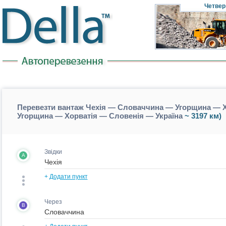
Четвер
Перевезти вантаж Чехія — Словаччина — Угорщина — Х
Угорщина — Хорватія — Словенія — Україна
~ 3197 км)
Звідки
A
+
Додати пункт
Через
B