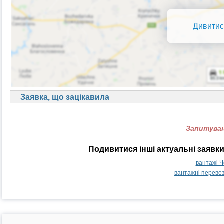
Дивитис
Заявка, що зацікавила
Запитуван
Подивитися інші актуальні заявк
вантажі Ч
вантажні перевез