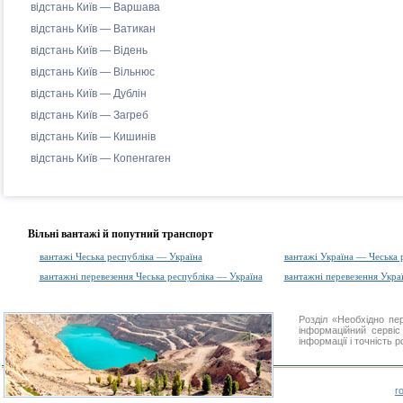
відстань Київ — Варшава
відстань Київ — Ватикан
відстань Київ — Відень
відстань Київ — Вільнюс
відстань Київ — Дублін
відстань Київ — Загреб
відстань Київ — Кишинів
відстань Київ — Копенгаген
Вільні вантажі й попутний транспорт
вантажі Чеська республіка — Україна
вантажі Україна — Чеська 
вантажні перевезення Чеська республіка — Україна
вантажні перевезення Укра
Розділ «Необхідно п
інформаційний серві
інформації і точність 
г