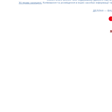
Усі права захищені.
Копіювання та розміщення в інших засобах інформації та
ДЕЛЛА® —
ВА
0.14(aws2)
070826-18:09:36
м