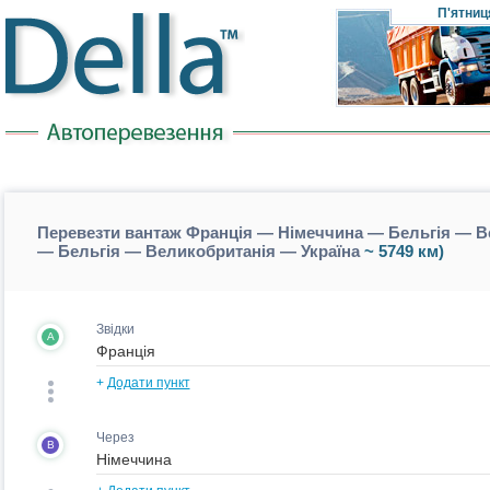
П'ятниц
Перевезти вантаж Франція — Німеччина — Бельгія — Ве
— Бельгія — Великобританія — Україна
~ 5749 км)
Звідки
A
+
Додати пункт
Через
B