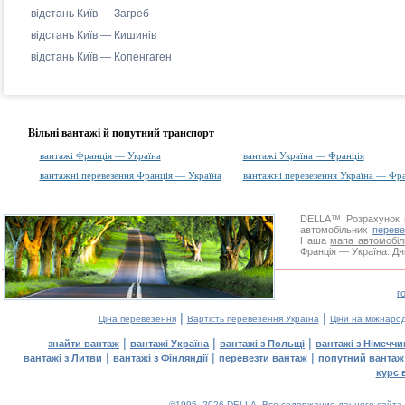
відстань Київ — Загреб
відстань Київ — Кишинів
відстань Київ — Копенгаген
Вільні вантажі й попутний транспорт
вантажі Франція — Україна
вантажі Україна — Франція
вантажні перевезення Франція — Україна
вантажні перевезення Україна — Фр
DELLA™
Розрахунок 
автомобільних
переве
Наша
мапа автомобіл
Франція — Україна. Дя
г
|
|
Ціна перевезення
Вартість перевезення Україна
Ціни на міжнаро
|
|
|
знайти вантаж
вантажі Україна
вантажі з Польщі
вантажі з Німечч
|
|
|
вантажі з Литви
вантажі з Фінляндії
перевезти вантаж
попутний вантаж
курс 
©1995–2026 DELLA. Все содержание данного сайта, 