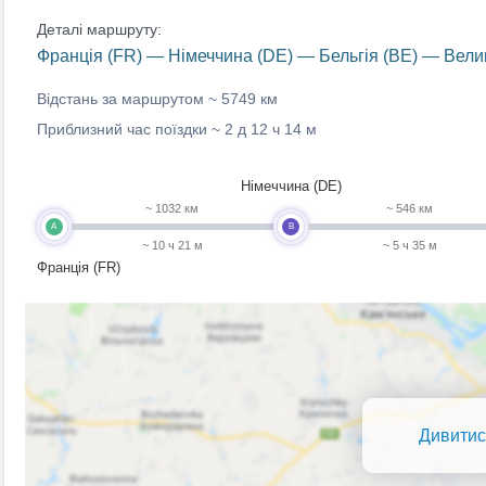
Деталі маршруту:
Франція (FR) — Німеччина (DE) — Бельгія (BE) — Вели
Відстань за маршрутом ~
5749 км
Приблизний час поїздки ~
2 д 12 ч 14 м
Німеччина (DE)
~ 1032 км
~ 546 км
A
B
~ 10 ч 21 м
~ 5 ч 35 м
Франція (FR)
Дивитис