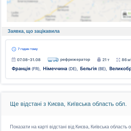
Заявка, що зацікавила
7 годин
тому
рефрижератор
07.08–31.08
21 т
86 м
Франція
Німеччина
Бельгія
Великоб
(FR)
,
(DE)
,
(BE)
,
Ще відстані з Києва, Київська область обл.
Показати на карті відстані від Києва, Київська область 