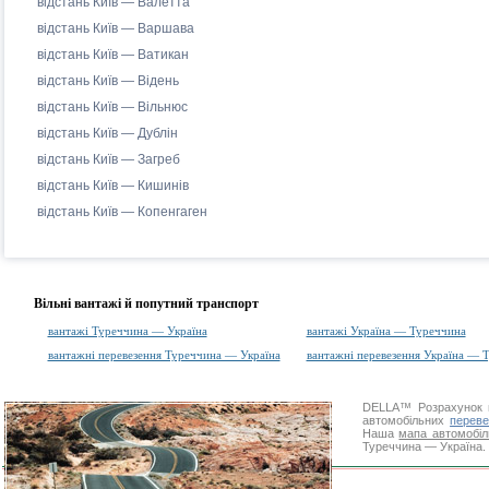
відстань Київ — Валетта
відстань Київ — Варшава
відстань Київ — Ватикан
відстань Київ — Відень
відстань Київ — Вільнюс
відстань Київ — Дублін
відстань Київ — Загреб
відстань Київ — Кишинів
відстань Київ — Копенгаген
Вільні вантажі й попутний транспорт
вантажі Туреччина — Україна
вантажі Україна — Туреччина
вантажні перевезення Туреччина — Україна
вантажні перевезення Україна — 
DELLA™
Розрахунок 
автомобільних
переве
Наша
мапа автомобіл
Туреччина — Україна. 