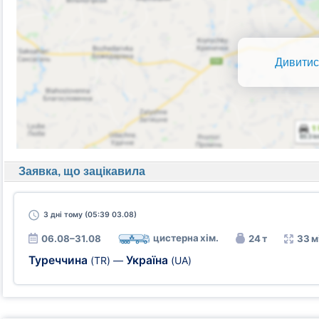
Дивитис
Заявка, що зацікавила
3 дні
тому (05:39 03.08)
цистерна хім.
06.08–31.08
24 т
33 м
Туреччина
Україна
(TR)
—
(UA)