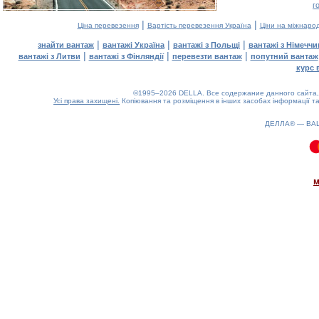
г
|
|
Ціна перевезення
Вартість перевезення Україна
Ціни на міжнаро
|
|
|
знайти вантаж
вантажі Україна
вантажі з Польщі
вантажі з Німечч
|
|
|
вантажі з Литви
вантажі з Фінляндії
перевезти вантаж
попутний вантаж
курс 
©1995–2026 DELLA. Все содержание данного сайта, 
Усі права захищені.
Копіювання та розміщення в інших засобах інформації та
ДЕЛЛА® —
ВА
0.08(aws3)
060826-16:37:39
м