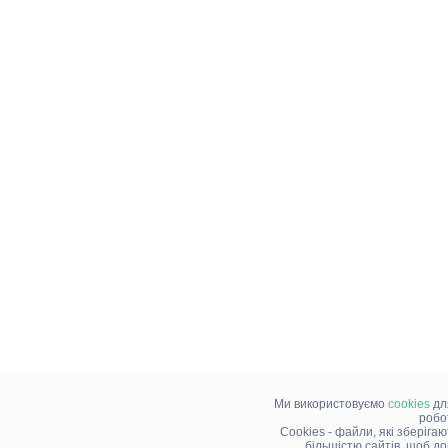
Ми використовуємо
cookies
дл
робо
Cookies - файли, які зберіга
більшістю сайтів, щоб д