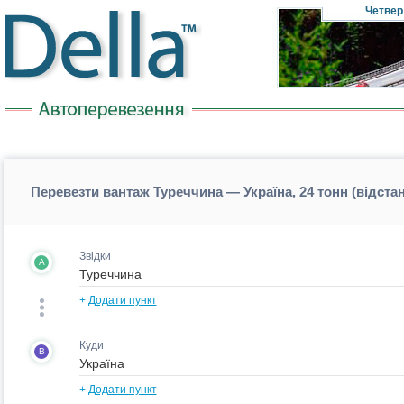
Четвер
Перевезти вантаж Туреччина — Україна, 24 тонн (відста
Звідки
A
+
Додати пункт
Куди
B
+
Додати пункт