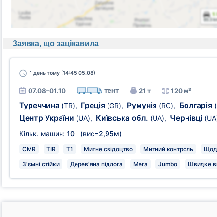
Заявка, що зацікавила
1 день
тому (14:45 05.08)
тент
07.08–01.10
21 т
120 м³
Туреччина
Греція
Румунія
Болгарія
(TR)
,
(GR)
,
(RO)
,
Центр України
Київська обл.
Чернівці
(UA)
,
(UA)
,
(UA
Кільк. машин:
10
(вис=
2,95м
)
CMR
TIR
T1
Митне свідоцтво
Митний контроль
Щод
З'ємні стійки
Дерев'яна підлога
Мега
Jumbo
Швидке в