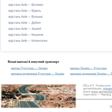
відстань Київ — Ватикан
відстань Київ — Відень
відстань Київ — Вільнюс
відстань Київ — Дублін
відстань Київ — Загреб
відстань Київ — Кишинів
відстань Київ — Копенгаген
Вільні вантажі й попутний транспорт
вантажі Туреччина — Україна
вантажі Україна — Туреччина
вантажні перевезення Туреччина — Україна
вантажні перевезення Україна — 
DELLA™
Розрахунок 
автомобільних
переве
Наша
мапа автомобіл
Туреччина — Чернівці.
г