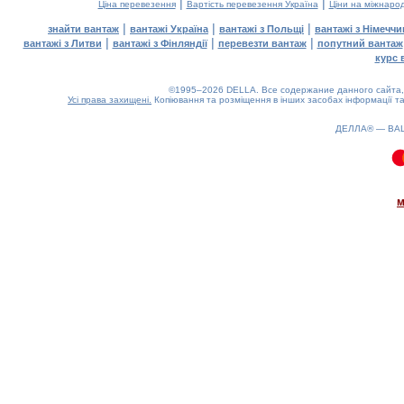
|
|
Ціна перевезення
Вартість перевезення Україна
Ціни на міжнаро
|
|
|
знайти вантаж
вантажі Україна
вантажі з Польщі
вантажі з Німечч
|
|
|
вантажі з Литви
вантажі з Фінляндії
перевезти вантаж
попутний вантаж
курс 
©1995–2026 DELLA. Все содержание данного сайта, 
Усі права захищені.
Копіювання та розміщення в інших засобах інформації та
ДЕЛЛА® —
ВА
0.22(aws3)
070826-12:51:24
м