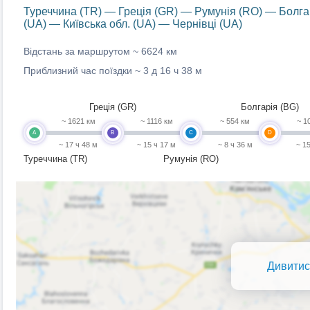
Туреччина (TR) — Греція (GR) — Румунія (RO) — Болгар
(UA) — Київська обл. (UA) — Чернівці (UA)
Відстань за маршрутом ~
6624 км
Приблизний час поїздки ~
3 д 16 ч 38 м
Греція (GR)
Болгарія (BG)
~ 1621 км
~ 1116 км
~ 554 км
~ 1
A
B
C
D
~ 17 ч 48 м
~ 15 ч 17 м
~ 8 ч 36 м
~ 1
Туреччина (TR)
Румунія (RO)
Дивитис