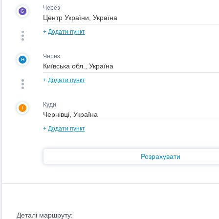
Через
G
+
Додати пункт
Через
H
+
Додати пункт
Куди
I
+
Додати пункт
Розрахувати
Деталі маршруту: