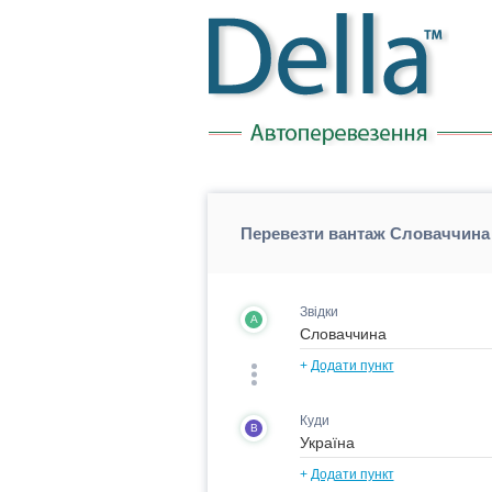
Перевезти вантаж Словаччина 
Звідки
A
+
Додати пункт
Куди
B
+
Додати пункт