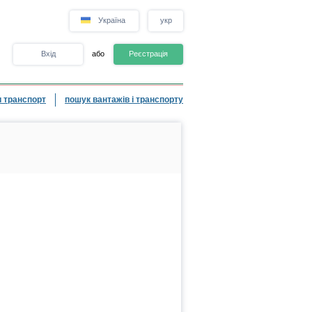
Україна
укр
Вхід
або
Реєстрація
 транспорт
пошук вантажів і транспорту