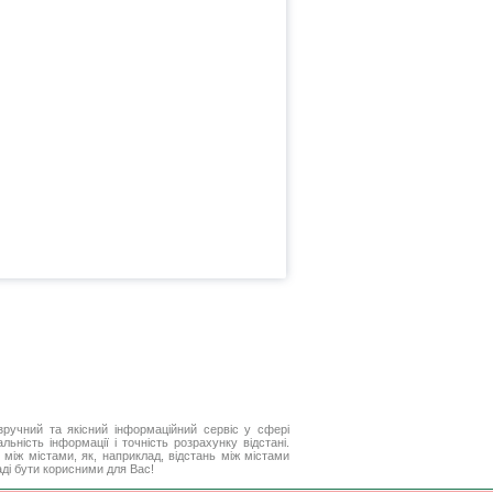
ручний та якісний інформаційний сервіс у сфері
ьність інформації і точність розрахунку відстані.
між містами, як, наприклад, відстань між містами
аді бути корисними для Вас!