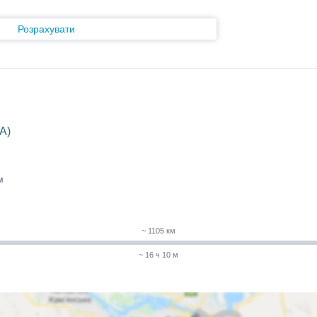
Розрахувати
A)
м
~ 1105 км
~ 16 ч 10 м