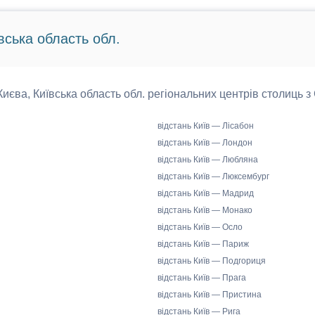
вська область обл.
 Києва, Київська область обл. регіональних центрів столиць з
відстань Київ — Лісабон
відстань Київ — Лондон
відстань Київ — Любляна
відстань Київ — Люксембург
відстань Київ — Мадрид
відстань Київ — Монако
відстань Київ — Осло
відстань Київ — Париж
відстань Київ — Подгориця
відстань Київ — Прага
відстань Київ — Пристина
відстань Київ — Рига