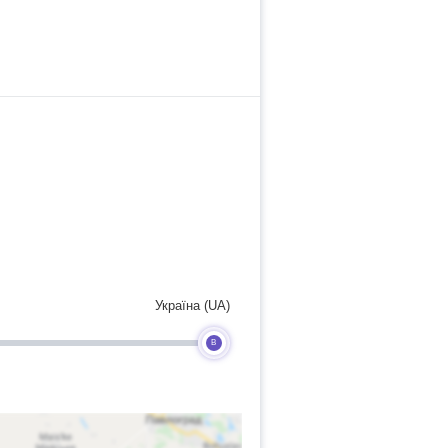
Україна (UA)
B