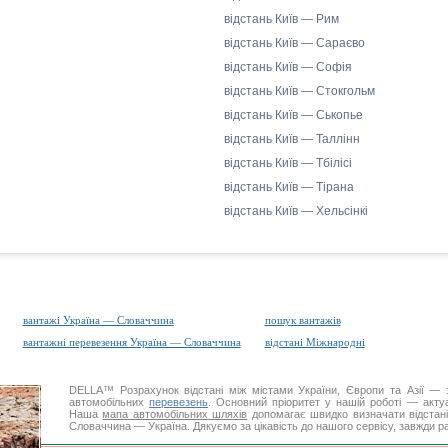
відстань Київ — Рим
відстань Київ — Сараєво
відстань Київ — Софія
відстань Київ — Стокгольм
відстань Київ — Ськопье
відстань Київ — Таллінн
відстань Київ — Тбілісі
відстань Київ — Тірана
відстань Київ — Хельсінкі
вантажі Україна — Словаччина
пошук вантажів
вантажні перевезення Україна — Словаччина
відстані Міжнародні
DELLA™
Розрахунок відстані
між містами України, Європи та Азії — з
автомобільних
перевезень
. Основний пріоритет у нашій роботі — актуал
Наша
мапа автомобільних шляхів
допомагає швидко визначати відстані 
Словаччина — Україна. Дякуємо за цікавість до нашого сервісу, завжди р