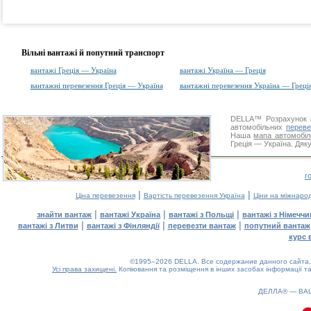
Вільні вантажі й попутний транспорт
вантажі Греція — Україна
вантажі Україна — Греція
вантажні перевезення Греція — Україна
вантажні перевезення Україна — Греці
DELLA™
Розрахунок 
автомобільних
переве
Наша
мапа автомобіл
Греція — Україна. Дяку
г
|
|
Ціна перевезення
Вартість перевезення Україна
Ціни на міжнаро
|
|
|
знайти вантаж
вантажі Україна
вантажі з Польщі
вантажі з Німечч
|
|
|
вантажі з Литви
вантажі з Фінляндії
перевезти вантаж
попутний вантаж
курс 
©1995–2026 DELLA. Все содержание данного сайта, 
Усі права захищені.
Копіювання та розміщення в інших засобах інформації та
ДЕЛЛА® —
ВА
0.13(aws3)
080826-17:50:23