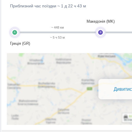
Приблизний час поїздки ~
1 д 22 ч 43 м
Македонія (MK)
~ 448 км
A
B
~ 5 ч 53 м
Греція (GR)
Дивитис