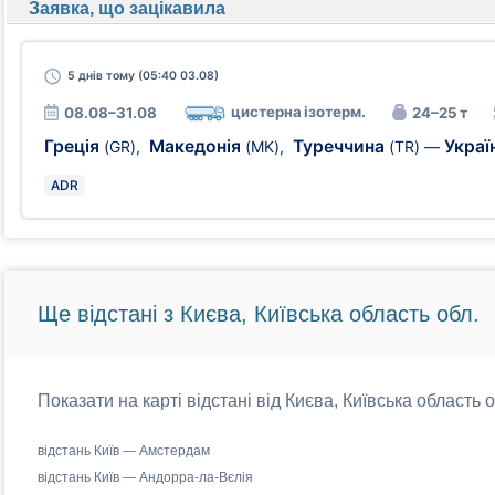
Заявка, що зацікавила
5 днів
тому (05:40 03.08)
цистерна ізотерм.
08.08–31.08
24–25 т
Греція
Македонія
Туреччина
Украї
(GR)
,
(MK)
,
(TR)
—
ADR
Ще відстані з Києва, Київська область обл.
Показати на карті відстані від Києва, Київська область 
відстань Київ — Амстердам
відстань Київ — Андорра-ла-Вєлія