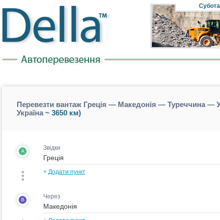
Субота
Перевезти вантаж Греція — Македонія — Туреччина — Ук
Україна
~ 3650 км)
Звідки
A
+
Додати пункт
Через
B