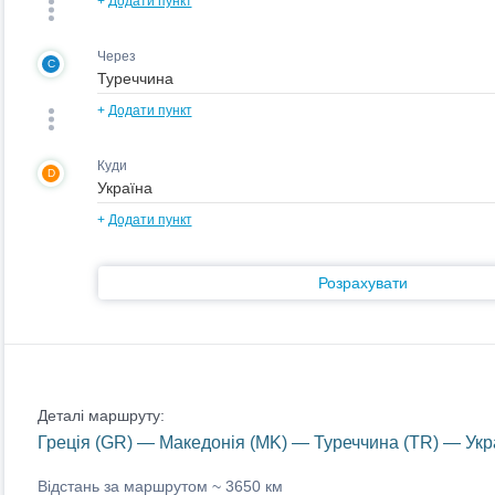
+
Додати пункт
Через
C
+
Додати пункт
Куди
D
+
Додати пункт
Розрахувати
Деталі маршруту:
Греція (GR) — Македонія (MK) — Туреччина (TR) — Укр
Відстань за маршрутом ~
3650 км