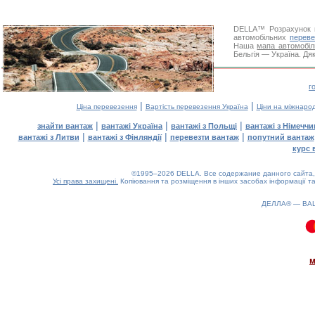
DELLA™
Розрахунок 
автомобільних
переве
Наша
мапа автомобіл
Бельгія — Україна. Дяк
г
|
|
Ціна перевезення
Вартість перевезення Україна
Ціни на міжнаро
|
|
|
знайти вантаж
вантажі Україна
вантажі з Польщі
вантажі з Німечч
|
|
|
вантажі з Литви
вантажі з Фінляндії
перевезти вантаж
попутний вантаж
курс 
©1995–2026 DELLA. Все содержание данного сайта, 
Усі права захищені.
Копіювання та розміщення в інших засобах інформації та
ДЕЛЛА® —
ВА
0.11(aws3)
090826-00:51:08
м