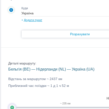
Куди
C
+
Додати пункт
Розрахувати
Деталі маршруту:
Бельгія (BE) — Нідерланди (NL) — Україна (UA)
Відстань за маршрутом ~
2437 км
Приблизний час поїздки ~
1 д 1 ч 52 м
Н
~ 235 км
A