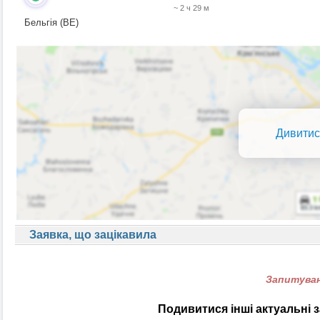
~ 2 ч 29 м
Бельгія (BE)
Дивитис
Заявка, що зацікавила
Запитуван
Подивитися інші актуальні 