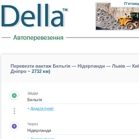
П'ятниц
Перевезти вантаж Бельгія — Нідерланди — Львів — Киї
Дніпро
~ 2732 км)
Звідки
A
+
Додати пункт
Через
B