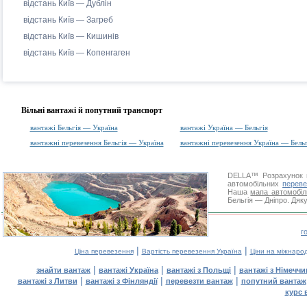
відстань Київ — Дублін
відстань Київ — Загреб
відстань Київ — Кишинів
відстань Київ — Копенгаген
Вільні вантажі й попутний транспорт
вантажі Бельгія — Україна
вантажі Україна — Бельгія
вантажні перевезення Бельгія — Україна
вантажні перевезення Україна — Бельг
DELLA™
Розрахунок 
автомобільних
переве
Наша
мапа автомобіл
Бельгія — Дніпро. Дяку
г
|
|
Ціна перевезення
Вартість перевезення Україна
Ціни на міжнаро
|
|
|
знайти вантаж
вантажі Україна
вантажі з Польщі
вантажі з Німечч
|
|
|
вантажі з Литви
вантажі з Фінляндії
перевезти вантаж
попутний вантаж
курс 