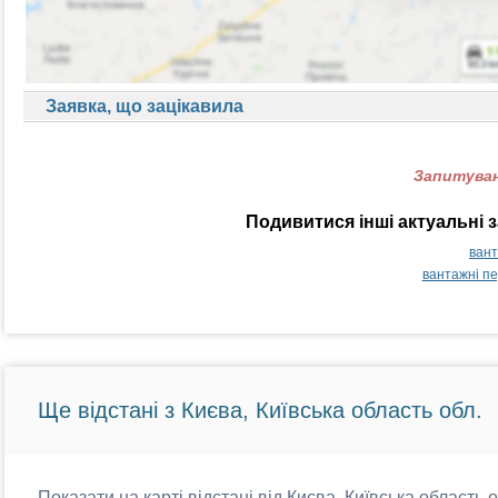
Заявка, що зацікавила
Запитуван
Подивитися інші актуальні 
вант
вантажні пе
Ще відстані з Києва, Київська область обл.
Показати на карті відстані від Києва, Київська область 