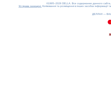
©1995–2026 DELLA. Все содержание данного сайта, 
Усі права захищені.
Копіювання та розміщення в інших засобах інформації та
ДЕЛЛА® —
ВА
0.12(aws3)
080826-01:48:38
м