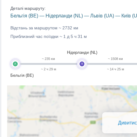
Деталі маршруту:
Бельгія (BE) — Нідерланди (NL) — Львів (UA) — Київ (
Відстань за маршрутом ~
2732 км
Приблизний час поїздки ~
1 д 5 ч 31 м
Нідерланди (NL)
~ 235 км
~ 1508 км
A
B
~ 2 ч 29 м
~ 14 ч 25 м
Бельгія (BE)
Дивитис