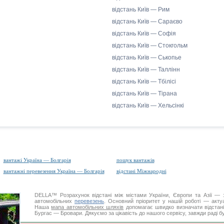
відстань Київ — Рим
відстань Київ — Сараєво
відстань Київ — Софія
відстань Київ — Стокгольм
відстань Київ — Ськопье
відстань Київ — Таллінн
відстань Київ — Тбілісі
відстань Київ — Тірана
відстань Київ — Хельсінкі
вантажі Україна — Болгарія
пошук вантажів
вантажні перевезення Україна — Болгарія
відстані Міжнародні
DELLA™
Розрахунок відстані
між містами України, Європи та Азії — з
автомобільних
перевезень
. Основний пріоритет у нашій роботі — актуал
Наша
мапа автомобільних шляхів
допомагає швидко визначати відстані 
Бургас — Бровари. Дякуємо за цікавість до нашого сервісу, завжди раді б