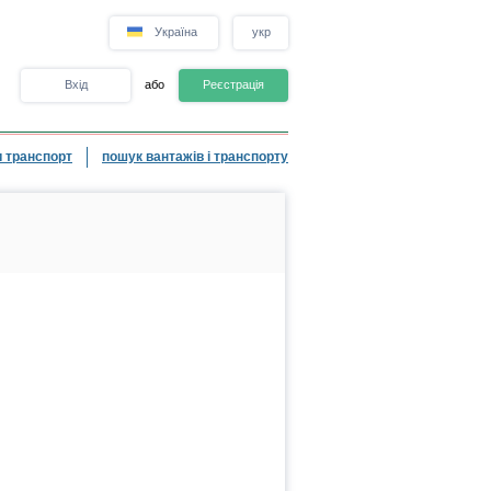
Україна
укр
Вхід
або
Реєстрація
 транспорт
пошук вантажів і транспорту