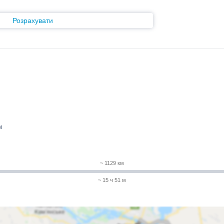
Розрахувати
м
~ 1129 км
~ 15 ч 51 м