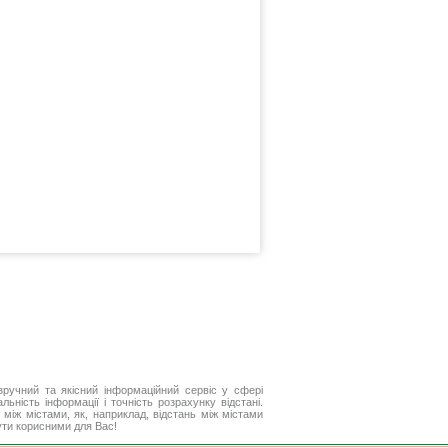
ручний та якісний інформаційний сервіс у сфері
ьність інформації і точність розрахунку відстані.
між містами, як, наприклад, відстань між містами
ути корисними для Вас!