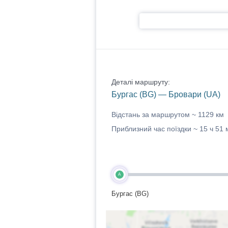
Деталі маршруту:
Бургас (BG) — Бровари (UA)
Відстань за маршрутом ~
1129 км
Приблизний час поїздки ~
15 ч 51 
A
Бургас (BG)