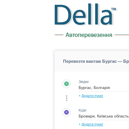
Перевезти вантаж Бургас — Бр
Звідки
A
+
Додати пункт
Куди
B
+
Додати пункт