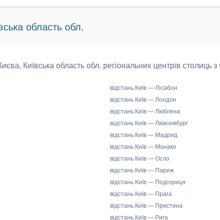
вська область обл.
 Києва, Київська область обл. регіональних центрів столиць з
відстань Київ — Лісабон
відстань Київ — Лондон
відстань Київ — Любляна
відстань Київ — Люксембург
відстань Київ — Мадрид
відстань Київ — Монако
відстань Київ — Осло
відстань Київ — Париж
відстань Київ — Подгориця
відстань Київ — Прага
відстань Київ — Пристина
відстань Київ — Рига