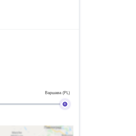
Варшава (PL)
B