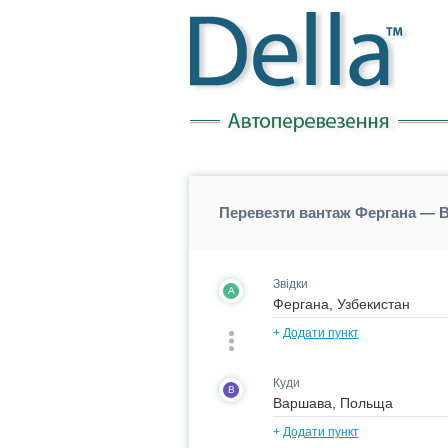
Перевезти вантаж Фергана — 
Звідки
A
+
Додати пункт
Куди
B
+
Додати пункт