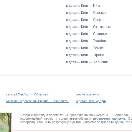
відстань Київ — Рим
відстань Київ — Сараєво
відстань Київ — Софія
відстань Київ — Стокгольм
відстань Київ — Ськопье
відстань Київ — Таллінн
відстань Київ — Тбілісі
відстань Київ — Тірана
відстань Київ — Хельсінкі
вантажі Україна — Узбекистан
пошук вантажів
вантажні перевезення Україна — Узбекистан
відстані Міжнародні
Розділ «Необхідно перевезти / Перевезти вантаж Фергана — Варшава»
інформаційний сервіс у сфері автомобільних
перевезень вантажів
. Ос
інформації і точність розрахунку відстані. Дякуємо за цікавість до нашого