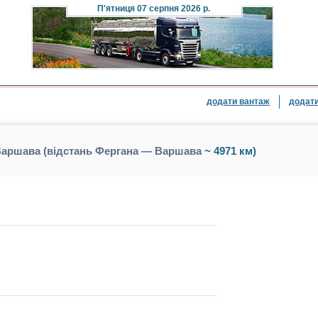
П'ятниця
07 серпня 2026 р.
додати вантаж
додати
Варшава (відстань Фергана — Варшава
~ 4971 км)