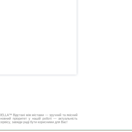
. DELLA™
Відстані між містами
— зручний та якісний
новний пріоритет у нашій роботі — актуальність
 сервісу, завжди раді бути корисними для Вас!