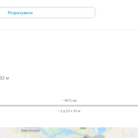
Розрахувати
 32 м
~ 4971 км
~ 2 д 13 ч 32 м