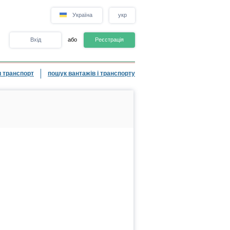
Україна
укр
Вхід
або
Реєстрація
 транспорт
пошук вантажів і транспорту