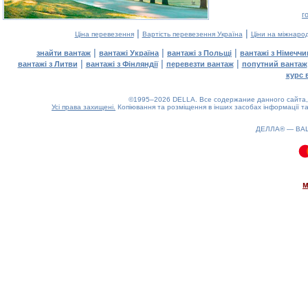
г
|
|
Ціна перевезення
Вартість перевезення Україна
Ціни на міжнаро
|
|
|
знайти вантаж
вантажі Україна
вантажі з Польщі
вантажі з Німечч
|
|
|
вантажі з Литви
вантажі з Фінляндії
перевезти вантаж
попутний вантаж
курс 
©1995–2026 DELLA. Все содержание данного сайта, 
Усі права захищені.
Копіювання та розміщення в інших засобах інформації та
ДЕЛЛА® —
ВА
0.13(aws3)
060826-19:13:25
м