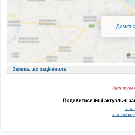
Дивитис
Заявка, що зацікавила
Запитуван
Подивитися інші актуальні з
ванта
вантажні пер