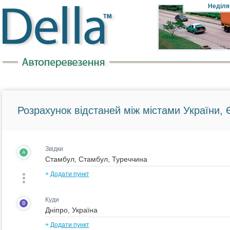
Неділя
Розрахунок відстаней між містами України, Є
Звідки
A
+
Додати пункт
Куди
B
+
Додати пункт