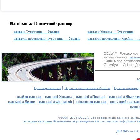
Вільні вантажі й попутний транспорт
вантажі Туреччина — Україна
вантажі Україна — Туреччина
вантажні перевезення Туреччина — Україна
вантажні перевезення Україна — 
DELLA™
Розрахунок 
автомобільних
переве
Наша
мапа автомобіл
Стамбул — Дніпро. Дяк
г
|
|
Ціна перевезення
Вартість перевезення Україна
Ціни на міжнаро
|
|
|
знайти вантаж
вантажі Україна
вантажі з Польщі
вантажі з Німечч
|
|
|
вантажі з Литви
вантажі з Фінляндії
перевезти вантаж
попутний вантаж
курс 
©1995–2026 DELLA. Все содержание данного сайта, 
Усі права захищені.
Копіювання та розміщення в інших засобах інформації та
ДЕЛЛА® —
ВА
0.1(aws3)
090826-08:19:20