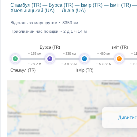
Стамбул (TR) — Бурса (TR) — Ізмір (TR) — Ізміт (TR) —
Хмельницький (UA) — Львів (UA)
Відстань за маршрутом ~
3353 км
Приблизний час поїздки ~
2 д 1 ч 14 м
Бурса (TR)
Ізміт (TR)
~ 155 км
~ 330 км
~ 460 км
~ 1
A
B
C
D
~ 2 ч 2 м
~ 3 ч 55 м
~ 5 ч 38 м
~ 19
Стамбул (TR)
Ізмір (TR)
Дивитис