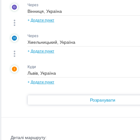
Через
G
+
Додати пункт
Через
H
+
Додати пункт
Куди
I
+
Додати пункт
Розрахувати
Деталі маршруту: