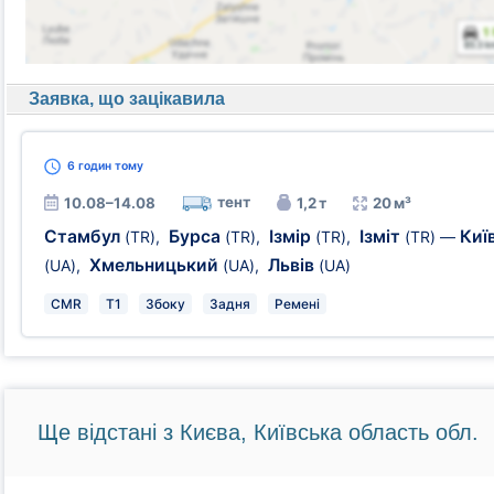
Заявка, що зацікавила
6 годин
тому
тент
10.08–14.08
1,2 т
20 м³
Стамбул
Бурса
Ізмір
Ізміт
Киї
(TR)
,
(TR)
,
(TR)
,
(TR)
—
Хмельницький
Львів
(UA)
,
(UA)
,
(UA)
CMR
T1
Збоку
Задня
Ремені
Ще відстані з Києва, Київська область обл.