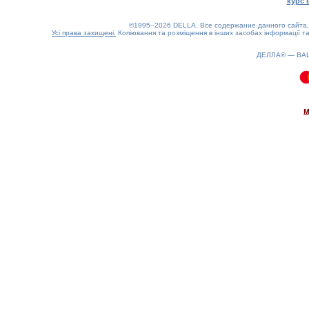
курс 
©1995–2026 DELLA. Все содержание данного сайта, 
Усі права захищені.
Копіювання та розміщення в інших засобах інформації та
ДЕЛЛА® —
ВА
0.25(aws2)
100826-17:33:34
м