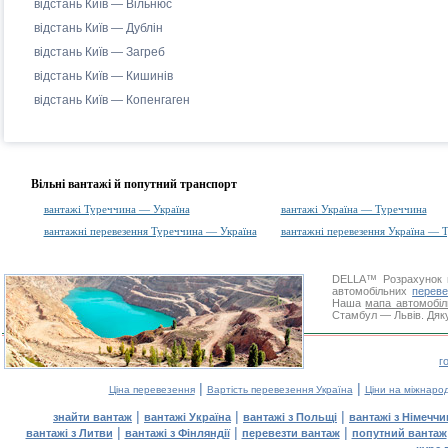
відстань Київ — Вільнюс
відстань Київ — Дублін
відстань Київ — Загреб
відстань Київ — Кишинів
відстань Київ — Копенгаген
Вільні вантажі й попутний транспорт
вантажі Туреччина — Україна
вантажі Україна — Туреччина
вантажні перевезення Туреччина — Україна
вантажні перевезення Україна — 
DELLA™
Розрахунок 
автомобільних
переве
Наша
мапа автомобіл
Стамбул — Львів. Дяку
г
|
|
Ціна перевезення
Вартість перевезення Україна
Ціни на міжнаро
|
|
|
знайти вантаж
вантажі Україна
вантажі з Польщі
вантажі з Німечч
|
|
|
вантажі з Литви
вантажі з Фінляндії
перевезти вантаж
попутний вантаж