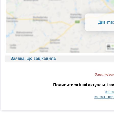
Дивитис
Заявка, що зацікавила
Запитуван
Подивитися інші актуальні з
ванта
вантажні пер