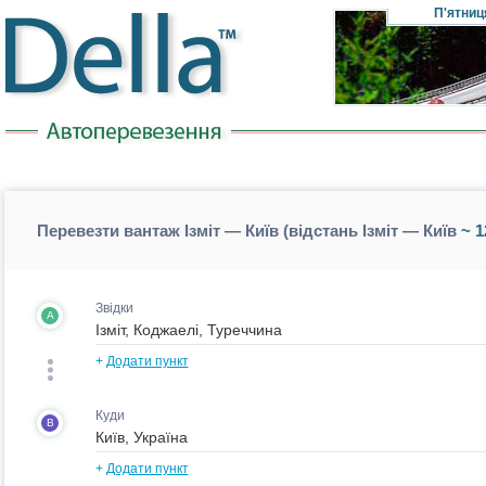
П'ятниц
Перевезти вантаж Ізміт — Київ (відстань Ізміт — Київ
~ 1
Звідки
A
+
Додати пункт
Куди
B
+
Додати пункт