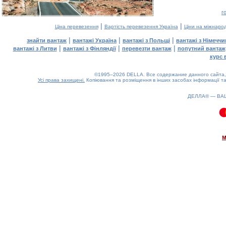
г
|
|
Ціна перевезення
Вартість перевезення Україна
Ціни на міжнаро
|
|
|
знайти вантаж
вантажі Україна
вантажі з Польщі
вантажі з Німечч
|
|
|
вантажі з Литви
вантажі з Фінляндії
перевезти вантаж
попутний вантаж
курс 
©1995–2026 DELLA. Все содержание данного сайта, 
Усі права захищені.
Копіювання та розміщення в інших засобах інформації та
ДЕЛЛА® —
ВА
0.1(aws2)
070826-12:31:22
м