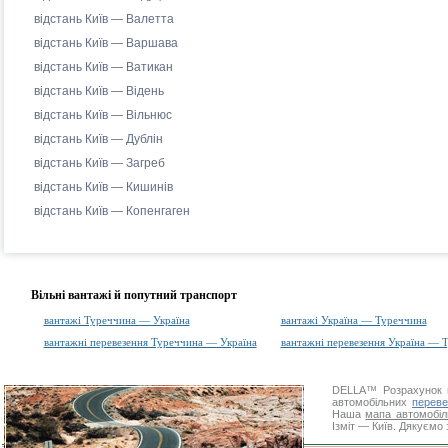
відстань Київ — Валетта
відстань Київ — Варшава
відстань Київ — Ватикан
відстань Київ — Відень
відстань Київ — Вільнюс
відстань Київ — Дублін
відстань Київ — Загреб
відстань Київ — Кишинів
відстань Київ — Копенгаген
Вільні вантажі й попутний транспорт
вантажі Туреччина — Україна
вантажі Україна — Туреччина
вантажні перевезення Туреччина — Україна
вантажні перевезення Україна — 
DELLA™
Розрахунок 
автомобільних
переве
Наша
мапа автомобіл
Ізміт — Київ. Дякуємо 