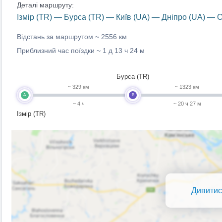
Деталі маршруту:
Ізмір (TR) — Бурса (TR) — Київ (UA) — Дніпро (UA) — 
Відстань за маршрутом ~
2556 км
Приблизний час поїздки ~
1 д 13 ч 24 м
Бурса (TR)
~ 329 км
~ 1323 км
A
B
~ 4 ч
~ 20 ч 27 м
Ізмір (TR)
Дивитис