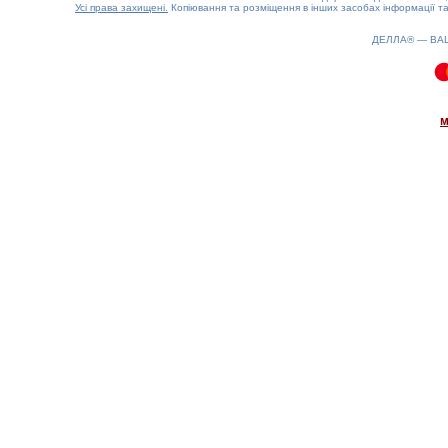
Усі права захищені.
Копіювання та розміщення в інших засобах інформації та
ДЕЛЛА® —
ВА
0.22(aws3)
070826-07:53:44
м