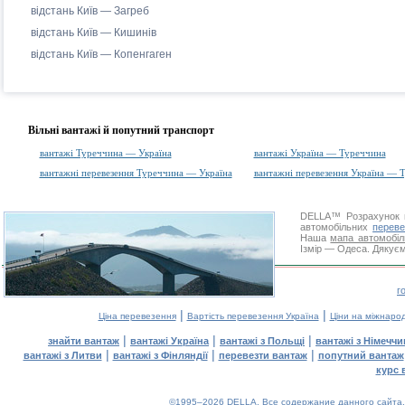
відстань Київ — Загреб
відстань Київ — Кишинів
відстань Київ — Копенгаген
Вільні вантажі й попутний транспорт
вантажі Туреччина — Україна
вантажі Україна — Туреччина
вантажні перевезення Туреччина — Україна
вантажні перевезення Україна — 
DELLA™
Розрахунок 
автомобільних
переве
Наша
мапа автомобіл
Ізмір — Одеса. Дякуєм
г
|
|
Ціна перевезення
Вартість перевезення Україна
Ціни на міжнаро
|
|
|
знайти вантаж
вантажі Україна
вантажі з Польщі
вантажі з Німечч
|
|
|
вантажі з Литви
вантажі з Фінляндії
перевезти вантаж
попутний вантаж
курс 
©1995–2026 DELLA. Все содержание данного сайта, 