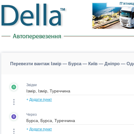
П'ятниц
Перевезти вантаж Ізмір — Бурса — Київ — Дніпро — Оде
Звідки
A
+
Додати пункт
Через
B
+
Додати пункт