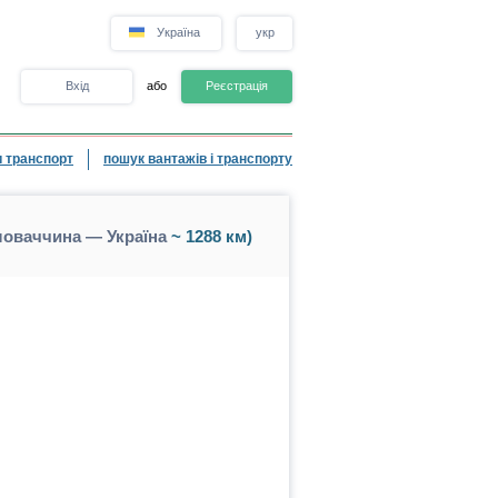
Україна
укр
Вхід
або
Реєстрація
 транспорт
пошук вантажів і транспорту
ловаччина — Україна
~ 1288 км)