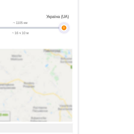
Україна (UA)
~ 1105 км
D
~ 16 ч 10 м