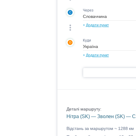
Через
C
+
Додати пункт
Куди
D
+
Додати пункт
Деталі маршруту:
Нітра (SK) — Зволен (SK) — С
Відстань за маршрутом ~
1288 км