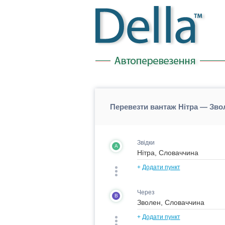
Перевезти вантаж Нітра — Зво
Звідки
A
+
Додати пункт
Через
B
+
Додати пункт