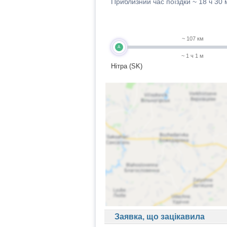
Приблизний час поїздки ~
18 ч 30 
~ 107 км
A
~ 1 ч 1 м
Нітра (SK)
Заявка, що зацікавила