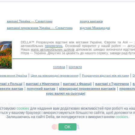
вантажі Україна — Словаччина
пошук вантажів
вантажні перевезення Україна — Словаччина
відстані Міжнародні
DELLA™
Розрахунок відстані
між містами України, Європи та Азії — з
автомобільних
перевезень
. Основний пріоритет у нашій роботі — актуал
Наша
мапа автомобільних шляхів
допомагає швидко визначати відстані 
Нітра — Україна. Дякуємо за цікавість до нашого сервісу, завжди раді бут
|
головна
контакти
|
|
|
еревезення Україна
Ціни на міжнародні перевезення
Розрахунок відстані між містами
D
|
|
|
|
тажі з Польщі
вантажі з Німеччини
вантажі з Франції
вантажі з Туреччини
в
|
|
|
евезти вантаж
попутний вантаж
міжнародні перевезення вантажів
перевезт
курс валют на сьогодні
LA. Все содержание данного сайта, включая оформление и стиль, являются объектами ав
іщення в інших засобах інформації та інтернет-сайтах без офіційного дозволу 'DELLA™ Ван
истовуємо
cookies
для надання вам додаткових можливостей при роботі на наш
аються у вашому браузері і використовуються більшістю сайтів, щоб допомогти 
Залишаючись на сайті Della, ви погоджуєтеся з використанням
cookies
.
ДЕЛЛА® —
ВАШІ
ВАНТАЖНІ ПЕРЕВЕЗЕННЯ
™!
OK