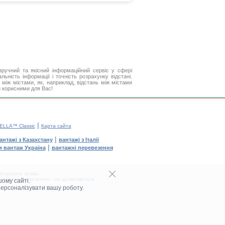
ручний та якісний інформаційний сервіс у сфері
ьність інформації і точність розрахунку відстані.
між містами, як, наприклад, відстань між містами
и корисними для Вас!
|
ELLA™ Classic
Карта сайта
|
антажі з Казахстану
вантажі з Італії
|
и вантаж Україна
вантажні перевезення
торского права.
тажні перевезення' - не дозволяється.
ому сайті.
персоналізувати вашу роботу.