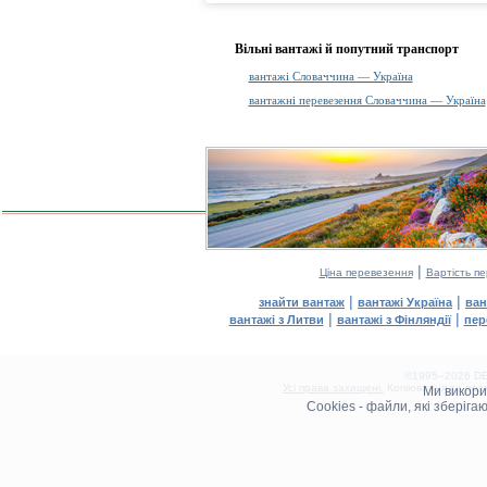
Вільні вантажі й попутний транспорт
вантажі Словаччина — Україна
вантажні перевезення Словаччина — Україна
|
Ціна перевезення
Вартість п
|
|
знайти вантаж
вантажі Україна
ван
|
|
вантажі з Литви
вантажі з Фінляндії
пер
©1995–2026 DEL
Усі права захищені.
Копіювання та розм
Ми викор
0.13(aws2)
Cookies - файли, які зберіг
080826-14:41:25