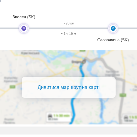
м
Зволен (SK)
~ 76 км
B
C
~ 1 ч 19 м
Словаччина (SK)
Дивитися маршрут на карті