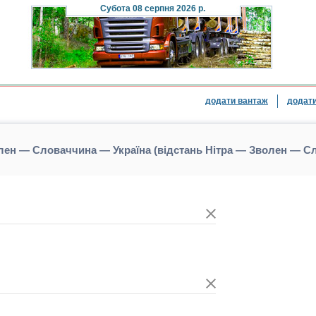
Субота
08 серпня 2026 р.
додати вантаж
додати
лен — Словаччина — Україна (відстань Нітра — Зволен — С