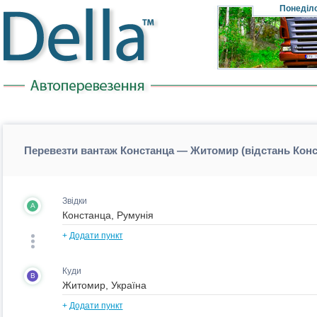
Понеділ
Перевезти вантаж Констанца — Житомир (відстань Кон
Звідки
A
+
Додати пункт
Куди
B
+
Додати пункт