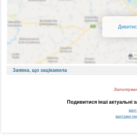
Дивитис
Заявка, що зацікавила
Запитуван
Подивитися інші актуальні 
вант
вантажні пе