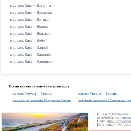
відстань Київ — Валетта
відстань Київ — Варшава
відстань Київ — Ватикан
відстань Київ — Відень
відстань Київ — Вільнюс
відстань Київ — Дублін
відстань Київ — Загреб
відстань Київ — Кишинів
відстань Київ — Копенгаген
Вільні вантажі й попутний транспорт
вантажі Румунія — Україна
вантажі Україна — Румунія
вантажні перевезення Румунія — Україна
вантажні перевезення Україна — Рум
DELLA™
Розрахунок 
автомобільних
переве
Наша
мапа автомобіл
Констанца — Житомир. 