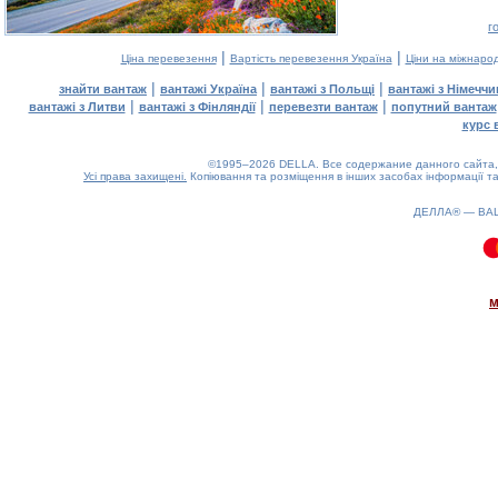
г
|
|
Ціна перевезення
Вартість перевезення Україна
Ціни на міжнаро
|
|
|
знайти вантаж
вантажі Україна
вантажі з Польщі
вантажі з Німечч
|
|
|
вантажі з Литви
вантажі з Фінляндії
перевезти вантаж
попутний вантаж
курс 
©1995–2026 DELLA. Все содержание данного сайта, 
Усі права захищені.
Копіювання та розміщення в інших засобах інформації та
ДЕЛЛА® —
ВА
0.1(aws3)
100826-18:32:55
м