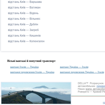
відстань Київ — Варшава
відстань Київ — Ватикан
відстань Київ — Відень
відстань Київ — Вільнюс
відстань Київ — Дублін
відстань Київ — Загреб
відстань Київ — Кишинів
відстань Київ — Копенгаген
Вільні вантажі й попутний транспорт
вантажі Італія — Україна
вантажі Україна — Італія
вантажні перевезення Італія — Україна
вантажні перевезення Україна — Італія
DELLA™
Розрахунок 
автомобільних
переве
Наша
мапа автомобіл
Роверето — Кривий Ріг
г