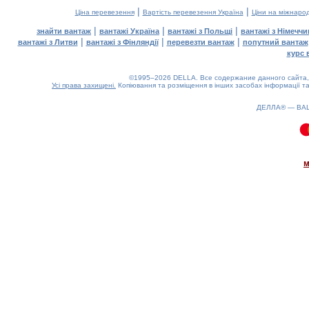
|
|
Ціна перевезення
Вартість перевезення Україна
Ціни на міжнаро
|
|
|
знайти вантаж
вантажі Україна
вантажі з Польщі
вантажі з Німечч
|
|
|
вантажі з Литви
вантажі з Фінляндії
перевезти вантаж
попутний вантаж
курс 
©1995–2026 DELLA. Все содержание данного сайта, 
Усі права захищені.
Копіювання та розміщення в інших засобах інформації та
ДЕЛЛА® —
ВА
0.14(aws3)
060826-11:39:25
м