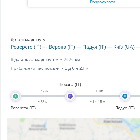
Розрахувати
Деталі маршруту:
Роверето (IT) — Верона (IT) — Падуя (IT) — Київ (UA) 
Відстань за маршрутом ~
2626 км
Приблизний час поїздки ~
1 д 6 ч 29 м
Верона (IT)
~ 75 км
~ 90 км
A
B
C
~ 58 м
~ 1 ч 15 м
Роверето (IT)
Падуя (IT)