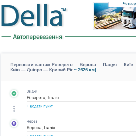
Четвер
Перевезти вантаж Роверето — Верона — Падуя — Київ 
Київ — Дніпро — Кривий Ріг
~ 2626 км)
Звідки
A
+
Додати пункт
Через
B