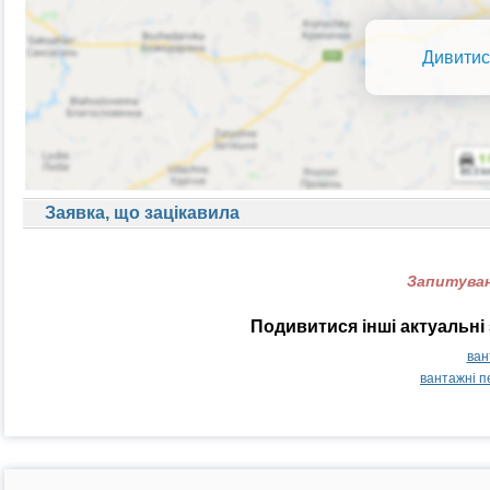
Дивитис
Заявка, що зацікавила
Запитуван
Подивитися інші актуальні 
ван
вантажні п