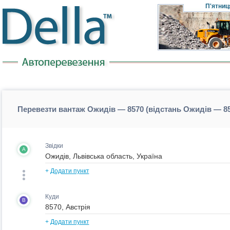
П'ятниц
Перевезти вантаж Ожидів — 8570 (відстань Ожидів — 8
Звідки
A
+
Додати пункт
Куди
B
+
Додати пункт