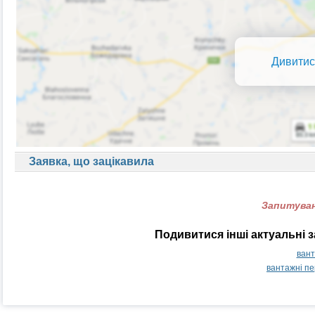
Дивитис
Заявка, що зацікавила
Запитуван
Подивитися інші актуальні 
вант
вантажні пе