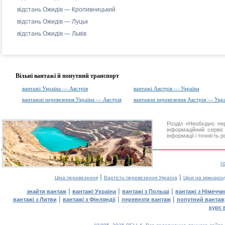
відстань Ожидів — Кропивницький
відстань Ожидів — Луцьк
відстань Ожидів — Львів
Вільні вантажі й попутний транспорт
вантажі Україна — Австрія
вантажі Австрія — Україна
вантажні перевезення Україна — Австрія
вантажні перевезення Австрія — Укра
Розділ «Необхідно п
інформаційний серві
інформації і точність 
г
|
|
Ціна перевезення
Вартість перевезення Україна
Ціни на міжнаро
|
|
|
знайти вантаж
вантажі Україна
вантажі з Польщі
вантажі з Німечч
|
|
|
вантажі з Литви
вантажі з Фінляндії
перевезти вантаж
попутний вантаж
курс 