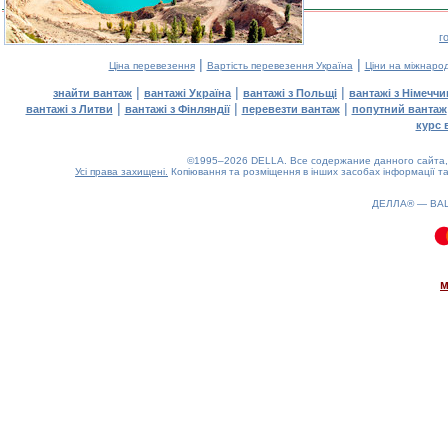
г
|
|
Ціна перевезення
Вартість перевезення Україна
Ціни на міжнаро
|
|
|
знайти вантаж
вантажі Україна
вантажі з Польщі
вантажі з Німечч
|
|
|
вантажі з Литви
вантажі з Фінляндії
перевезти вантаж
попутний вантаж
курс 
©1995–2026 DELLA. Все содержание данного сайта, 
Усі права захищені.
Копіювання та розміщення в інших засобах інформації та
ДЕЛЛА® —
ВА
0.14(aws4)
080826-09:46:17
м