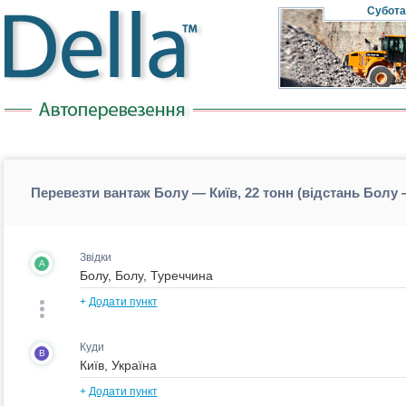
Субота
Перевезти вантаж Болу — Київ, 22 тонн (відстань Болу 
Звідки
A
+
Додати пункт
Куди
B
+
Додати пункт