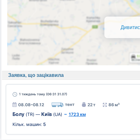
Дивитис
Заявка, що зацікавила
1 тиждень
тому (06:31 31.07)
тент
08.08–08.12
22 т
86 м³
Болу
Київ
(TR)
—
(UA)
~
1723 км
Кільк. машин:
5