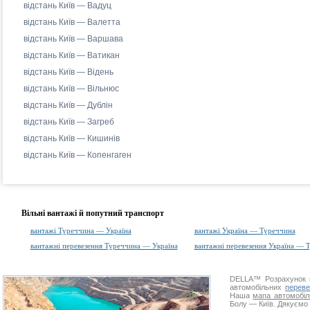
відстань Київ — Вадуц
відстань Київ — Валетта
відстань Київ — Варшава
відстань Київ — Ватикан
відстань Київ — Відень
відстань Київ — Вільнюс
відстань Київ — Дублін
відстань Київ — Загреб
відстань Київ — Кишинів
відстань Київ — Копенгаген
Вільні вантажі й попутний транспорт
вантажі Туреччина — Україна
вантажі Україна — Туреччина
вантажні перевезення Туреччина — Україна
вантажні перевезення Україна — 
DELLA™
Розрахунок 
автомобільних
переве
Наша
мапа автомобіл
Болу — Київ. Дякуємо з