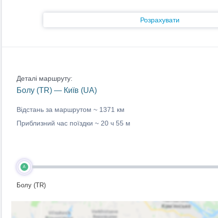
Розрахувати
Деталі маршруту:
Болу (TR) — Київ (UA)
Відстань за маршрутом ~
1371 км
Приблизний час поїздки ~
20 ч 55 м
A
Болу (TR)